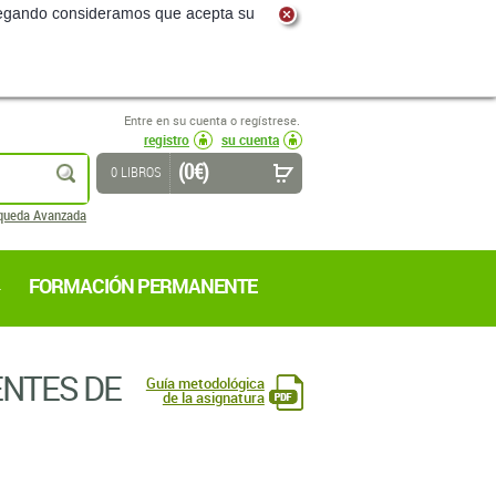
navegando consideramos que acepta su
Entre en su cuenta o regístrese.
registro
su cuenta
(0 €)
buscar
0 LIBROS
queda Avanzada
FORMACIÓN PERMANENTE
ENTES DE
Guía metodológica
de la asignatura