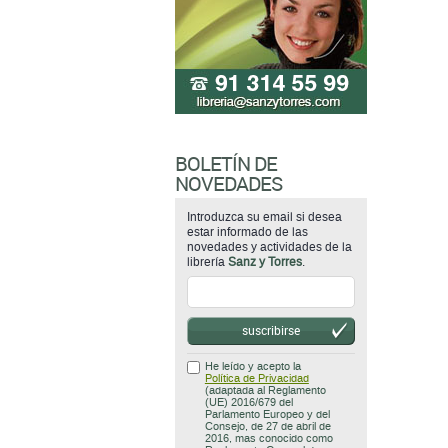
BOLETÍN DE
NOVEDADES
Introduzca su email si desea
estar informado de las
novedades y actividades de la
librería
Sanz y Torres
.
suscribirse
He leído y acepto la
Política de Privacidad
(adaptada al Reglamento
(UE) 2016/679 del
Parlamento Europeo y del
Consejo, de 27 de abril de
2016, mas conocido como