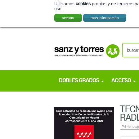
Utilizamos
cookies
propias y de terceros pa
uso.
aceptar
más información
DOBLES GRADOS
ACCESO
TECN
RADI
Primer cuat