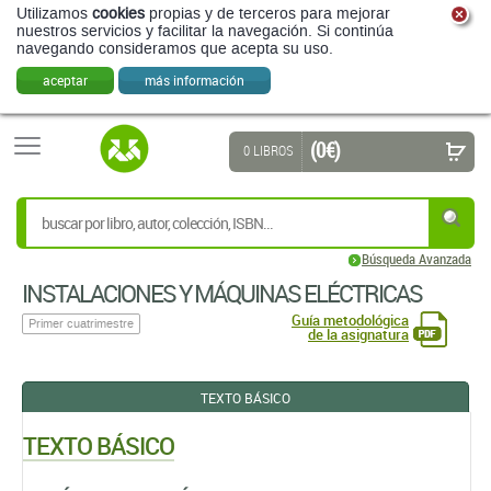
Utilizamos
cookies
propias y de terceros para mejorar
nuestros servicios y facilitar la navegación. Si continúa
navegando consideramos que acepta su uso.
aceptar
más información
(0 €)
0 LIBROS
Búsqueda Avanzada
INSTALACIONES Y MÁQUINAS ELÉCTRICAS
Guía metodológica
Primer cuatrimestre
de la asignatura
TEXTO BÁSICO
TEXTO BÁSICO