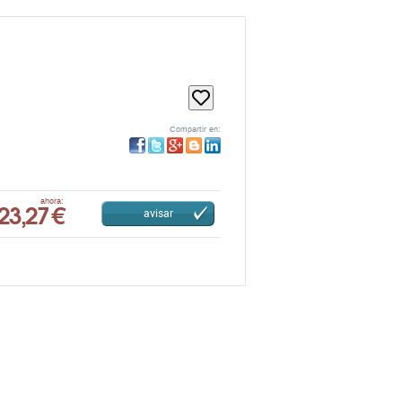
Compartir en:
23,27 €
ahora:
avisar