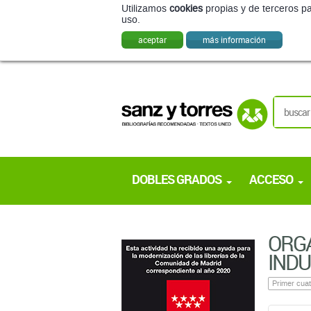
Utilizamos
cookies
propias y de terceros pa
uso.
aceptar
más información
DOBLES GRADOS
ACCESO
ORGA
IND
Primer cuat