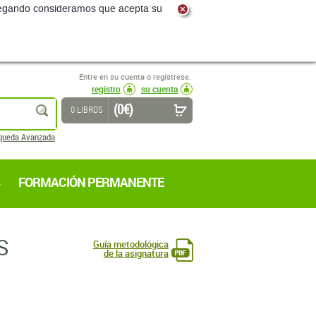
navegando consideramos que acepta su
Entre en su cuenta o regístrese.
registro
su cuenta
(0 €)
buscar
0 LIBROS
queda Avanzada
FORMACIÓN PERMANENTE
S
Guía metodológica
de la asignatura