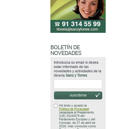
BOLETÍN DE
NOVEDADES
Introduzca su email si desea
estar informado de las
novedades y actividades de la
librería
Sanz y Torres
.
suscribirse
He leído y acepto la
Política de Privacidad
(adaptada al Reglamento
(UE) 2016/679 del
Parlamento Europeo y del
Consejo, de 27 de abril de
2016, mas conocido como