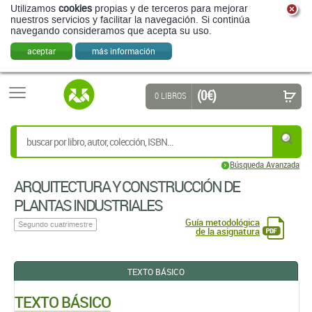
Utilizamos
cookies
propias y de terceros para mejorar
nuestros servicios y facilitar la navegación. Si continúa
navegando consideramos que acepta su uso.
aceptar
más información
(0 €)
0 LIBROS
Búsqueda Avanzada
ARQUITECTURA Y CONSTRUCCIÓN DE
PLANTAS INDUSTRIALES
Guía metodológica
Segundo cuatrimestre
de la asignatura
TEXTO BÁSICO
TEXTO BÁSICO