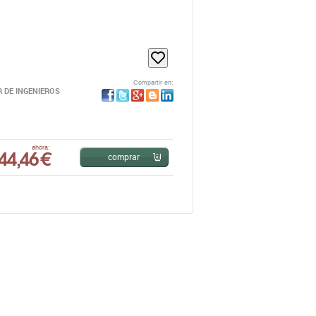
Compartir en:
R DE INGENIEROS
44,46 €
ahora:
comprar