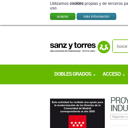
Utilizamos
cookies
propias y de terceros pa
uso.
aceptar
más información
DOBLES GRADOS
ACCESO
PROY
INDU
Segundo cu