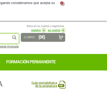
navegando consideramos que acepta su
Entre en su cuenta o regístrese.
registro
su cuenta
(0 €)
buscar
0 LIBROS
queda Avanzada
FORMACIÓN PERMANENTE
A
Guía metodológica
de la asignatura