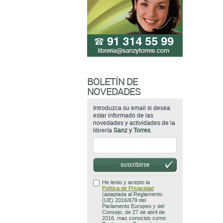
BOLETÍN DE
NOVEDADES
Introduzca su email si desea
estar informado de las
novedades y actividades de la
librería
Sanz y Torres
.
suscribirse
He leído y acepto la
Política de Privacidad
(adaptada al Reglamento
(UE) 2016/679 del
Parlamento Europeo y del
Consejo, de 27 de abril de
2016, mas conocido como