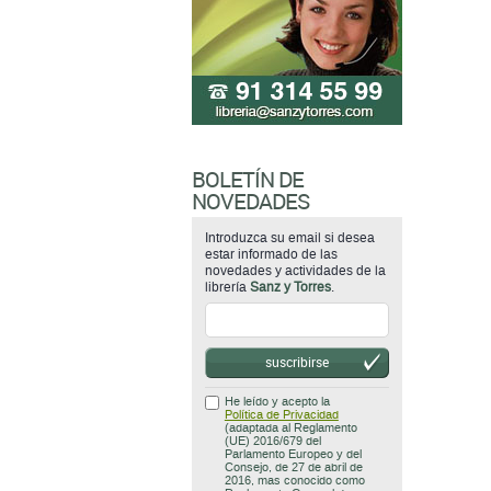
BOLETÍN DE
NOVEDADES
Introduzca su email si desea
estar informado de las
novedades y actividades de la
librería
Sanz y Torres
.
suscribirse
He leído y acepto la
Política de Privacidad
(adaptada al Reglamento
(UE) 2016/679 del
Parlamento Europeo y del
Consejo, de 27 de abril de
2016, mas conocido como