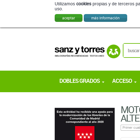
Utilizamos
cookies
propias y de terceros pa
uso.
aceptar
más información
DOBLES GRADOS
ACCESO
MOT
ALT
Primer cuat