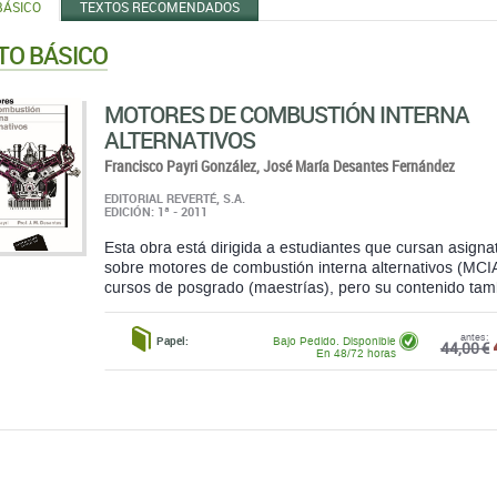
BÁSICO
TEXTOS RECOMENDADOS
TO BÁSICO
MOTORES DE COMBUSTIÓN INTERNA
ALTERNATIVOS
Francisco Payri González,
José María Desantes Fernández
EDITORIAL REVERTÉ, S.A.
EDICIÓN: 1ª - 2011
Esta obra está dirigida a estudiantes que cursan asig
sobre motores de combustión interna alternativos (MCIA
cursos de posgrado (maestrías), pero su contenido tam
antes:
Papel:
Bajo Pedido. Disponible
44,00 €
En 48/72 horas