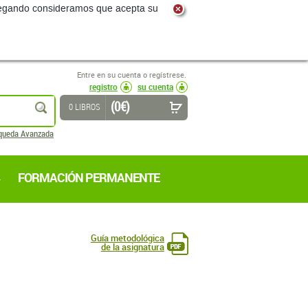
navegando consideramos que acepta su
Entre en su cuenta o regístrese.
registro
su cuenta
(0 €)
buscar
0 LIBROS
queda Avanzada
FORMACIÓN PERMANENTE
Guía metodológica
de la asignatura