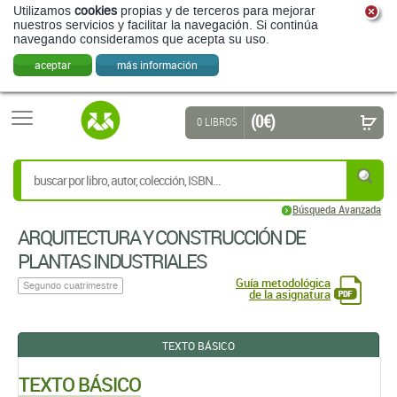
Utilizamos
cookies
propias y de terceros para mejorar
nuestros servicios y facilitar la navegación. Si continúa
navegando consideramos que acepta su uso.
aceptar
más información
(0 €)
0 LIBROS
Búsqueda Avanzada
ARQUITECTURA Y CONSTRUCCIÓN DE
PLANTAS INDUSTRIALES
Guía metodológica
Segundo cuatrimestre
de la asignatura
TEXTO BÁSICO
TEXTO BÁSICO