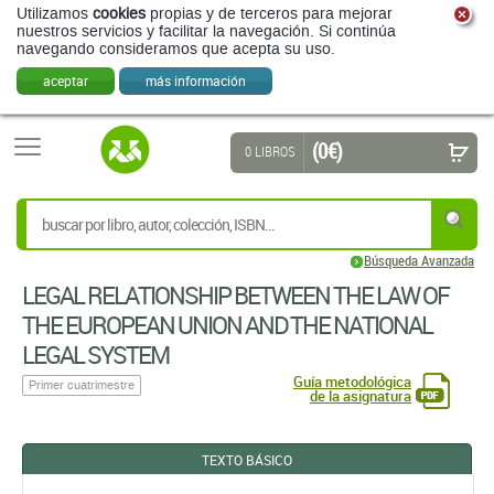
Utilizamos
cookies
propias y de terceros para mejorar
nuestros servicios y facilitar la navegación. Si continúa
navegando consideramos que acepta su uso.
aceptar
más información
(0 €)
0 LIBROS
Búsqueda Avanzada
LEGAL RELATIONSHIP BETWEEN THE LAW OF
THE EUROPEAN UNION AND THE NATIONAL
LEGAL SYSTEM
Guía metodológica
Primer cuatrimestre
de la asignatura
TEXTO BÁSICO