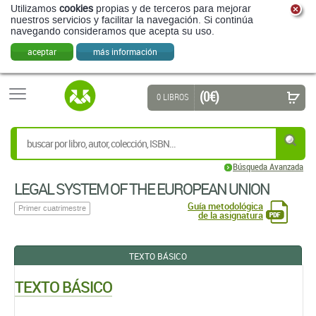
Utilizamos
cookies
propias y de terceros para mejorar
nuestros servicios y facilitar la navegación. Si continúa
navegando consideramos que acepta su uso.
aceptar
más información
(0 €)
0 LIBROS
Búsqueda Avanzada
LEGAL SYSTEM OF THE EUROPEAN UNION
Guía metodológica
Primer cuatrimestre
de la asignatura
TEXTO BÁSICO
TEXTO BÁSICO