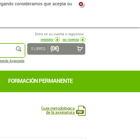
navegando consideramos que acepta su
Entre en su cuenta o regístrese.
registro
su cuenta
(0 €)
buscar
0 LIBROS
queda Avanzada
FORMACIÓN PERMANENTE
Guía metodológica
de la asignatura