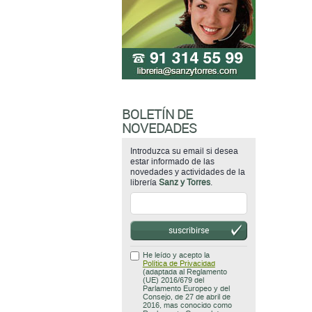
BOLETÍN DE
NOVEDADES
Introduzca su email si desea
estar informado de las
novedades y actividades de la
librería
Sanz y Torres
.
suscribirse
He leído y acepto la
Política de Privacidad
(adaptada al Reglamento
(UE) 2016/679 del
Parlamento Europeo y del
Consejo, de 27 de abril de
2016, mas conocido como