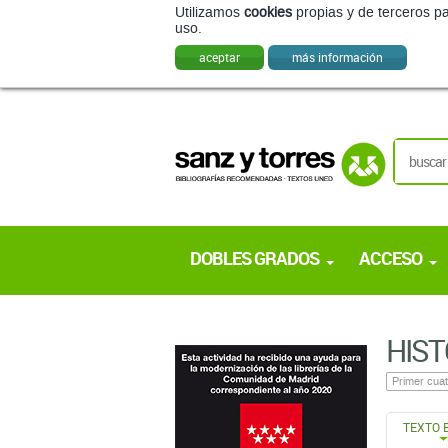
Utilizamos
cookies
propias y de terceros pa
uso.
aceptar
más información
DOBLES GRADOS
ACCESO
HIST
Primer cuat
TEXTO 