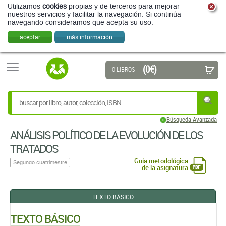
Utilizamos
cookies
propias y de terceros para mejorar
nuestros servicios y facilitar la navegación. Si continúa
navegando consideramos que acepta su uso.
aceptar
más información
(0 €)
0 LIBROS
Búsqueda Avanzada
ANÁLISIS POLÍTICO DE LA EVOLUCIÓN DE LOS
TRATADOS
Guía metodológica
Segundo cuatrimestre
de la asignatura
TEXTO BÁSICO
TEXTO BÁSICO