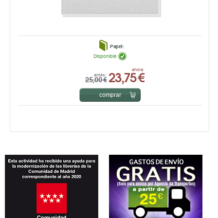
Papel:
Disponible
23,75 €
ahora:
antes:
25,00 €
comprar