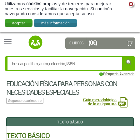
Utilizamos
cookies
propias y de terceros para mejorar
nuestros servicios y facilitar la navegación. Si continúa
navegando consideramos que acepta su uso.
aceptar
más información
(0 €)
0 LIBROS
Búsqueda Avanzada
EDUCACIÓN FÍSICA PARA PERSONAS CON
NECESIDADES ESPECIALES
Guía metodológica
Segundo cuatrimestre
de la asignatura
TEXTO BÁSICO
TEXTO BÁSICO