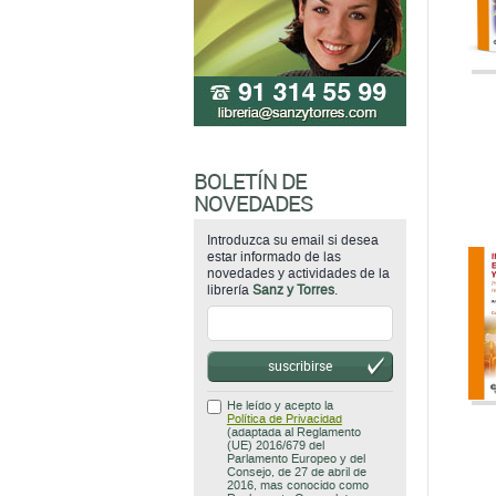
BOLETÍN DE
NOVEDADES
Introduzca su email si desea
estar informado de las
novedades y actividades de la
librería
Sanz y Torres
.
suscribirse
He leído y acepto la
Política de Privacidad
(adaptada al Reglamento
(UE) 2016/679 del
Parlamento Europeo y del
Consejo, de 27 de abril de
2016, mas conocido como