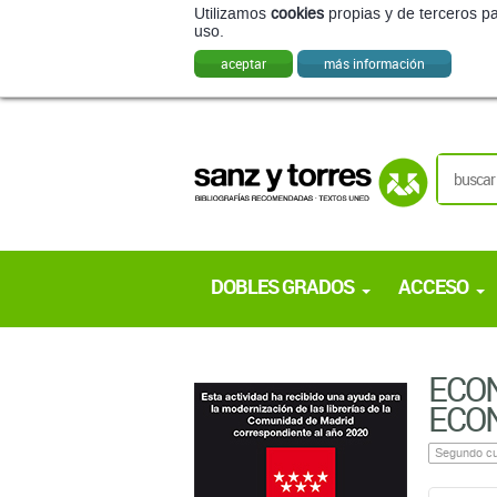
Utilizamos
cookies
propias y de terceros pa
uso.
aceptar
más información
DOBLES GRADOS
ACCESO
ECON
ECO
Segundo cu