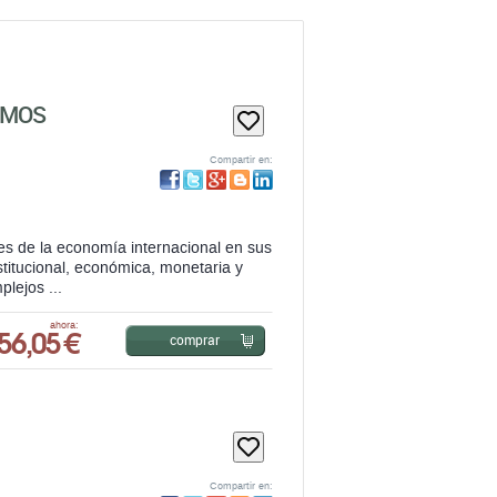
SMOS
Compartir en:
es de la economía internacional en sus
stitucional, económica, monetaria y
plejos ...
56,05 €
ahora:
comprar
Compartir en: