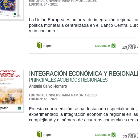
EDITORIAL UNIVERSITARIA RAMÓN ARECES
EDICIÓN: 5ª - 2022
La Unión Europea es un área de integración regional c
política monetaria centralizada en el Banco Central Eur
y un conjunto ...
antes:
Papel:
Disponible
43,00 €
INTEGRACIÓN ECONÓMICA Y REGIONAL
PRINCIPALES ACUERDOS REGIONALES
Antonia Calvo Hornero
EDITORIAL UNIVERSITARIA RAMÓN ARECES
EDICIÓN: 4ª - 2021
En esta cuarta edición se ha destacado especialmente, 
experimentado la integración económica regional en las
complejidad y el número de acuerdos comerciales regi
antes:
Papel:
Disponible
23,00 €