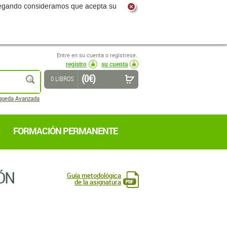
navegando consideramos que acepta su
Entre en su cuenta o regístrese.
registro
su cuenta
(0 €)
buscar
0 LIBROS
queda Avanzada
FORMACIÓN PERMANENTE
ÓN
Guía metodológica
de la asignatura