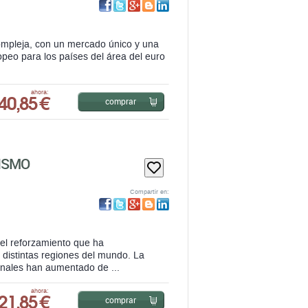
ompleja, con un mercado único y una
opeo para los países del área del euro
40,85 €
ahora:
comprar
ISMO
Compartir en:
el reforzamiento que ha
 distintas regiones del mundo. La
onales han aumentado de ...
21,85 €
ahora:
comprar