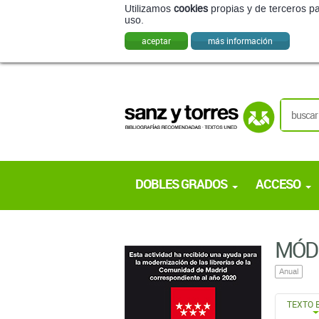
Utilizamos
cookies
propias y de terceros pa
uso.
aceptar
más información
DOBLES GRADOS
ACCESO
MÓDU
Anual
TEXTO 