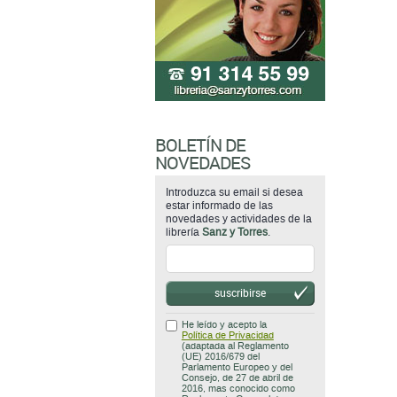
BOLETÍN DE
NOVEDADES
Introduzca su email si desea
estar informado de las
novedades y actividades de la
librería
Sanz y Torres
.
suscribirse
He leído y acepto la
Política de Privacidad
(adaptada al Reglamento
(UE) 2016/679 del
Parlamento Europeo y del
Consejo, de 27 de abril de
2016, mas conocido como