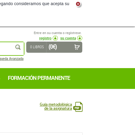
navegando consideramos que acepta su
Entre en su cuenta o regístrese.
registro
su cuenta
(0 €)
buscar
0 LIBROS
queda Avanzada
FORMACIÓN PERMANENTE
Guía metodológica
de la asignatura