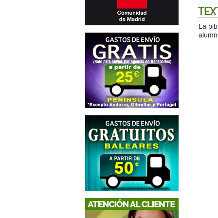
TEX
La bib
alumn