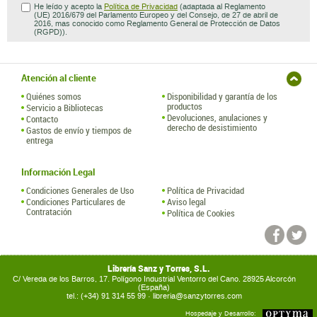
He leído y acepto la
Política de Privacidad
(adaptada al Reglamento
(UE) 2016/679 del Parlamento Europeo y del Consejo, de 27 de abril de
2016, mas conocido como Reglamento General de Protección de Datos
(RGPD)).
Atención al cliente
Quiénes somos
Disponibilidad y garantía de los
productos
Servicio a Bibliotecas
Devoluciones, anulaciones y
Contacto
derecho de desistimiento
Gastos de envío y tiempos de
entrega
Información Legal
Condiciones Generales de Uso
Política de Privacidad
Condiciones Particulares de
Aviso legal
Contratación
Política de Cookies
Librería Sanz y Torres, S.L.
C/ Vereda de los Barros, 17. Polígono Industrial Ventorro del Cano. 28925 Alcorcón
(España)
tel.: (+34) 91 314 55 99 ·
libreria@sanzytorres.com
Hospedaje y Desarrollo: