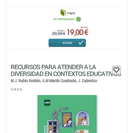
Papel:
En Reimpresión
19,00 €
ahora:
antes:
20,00 €
avisar
RECURSOS PARA ATENDER A LA
DIVERSIDAD EN CONTEXTOS EDUCATIVOS
M.J. Rubio Roldán,
A.M Martín Cuadrado,
J. Cabrerizo
U.N.E.D.