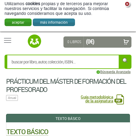
Utilizamos
cookies
propias y de terceros para mejorar
nuestros servicios y facilitar la navegación. Si continúa
navegando consideramos que acepta su uso.
aceptar
más información
(0 €)
0 LIBROS
Búsqueda Avanzada
PRÁCTICUM DEL MÁSTER DE FORMACIÓN DEL
PROFESORADO
Guía metodológica
Anual
de la asignatura
TEXTO BÁSICO
TEXTO BÁSICO