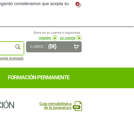
navegando consideramos que acepta su
Entre en su cuenta o regístrese.
registro
su cuenta
(0 €)
buscar
0 LIBROS
queda Avanzada
FORMACIÓN PERMANENTE
CIÓN
Guía metodológica
de la asignatura