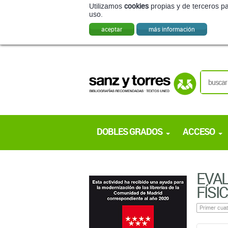
Utilizamos
cookies
propias y de terceros pa
uso.
aceptar
más información
DOBLES GRADOS
ACCESO
EVAL
FÍSI
Primer cuat