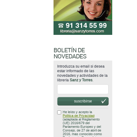
BOLETÍN DE
NOVEDADES
Introduzca su email si desea
estar informado de las
novedades y actividades de la
librería
Sanz y Torres
.
suscribirse
He leído y acepto la
Política de Privacidad
(adaptada al Reglamento
(UE) 2016/679 del
Parlamento Europeo y del
Consejo, de 27 de abril de
2016, mas conocido como