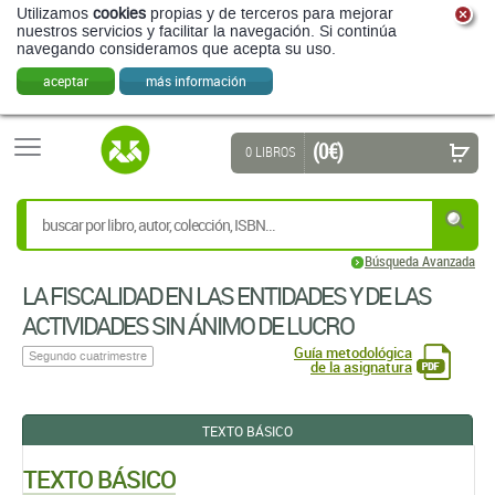
Utilizamos
cookies
propias y de terceros para mejorar
nuestros servicios y facilitar la navegación. Si continúa
navegando consideramos que acepta su uso.
aceptar
más información
(0 €)
0 LIBROS
Búsqueda Avanzada
LA FISCALIDAD EN LAS ENTIDADES Y DE LAS
ACTIVIDADES SIN ÁNIMO DE LUCRO
Guía metodológica
Segundo cuatrimestre
de la asignatura
TEXTO BÁSICO
TEXTO BÁSICO