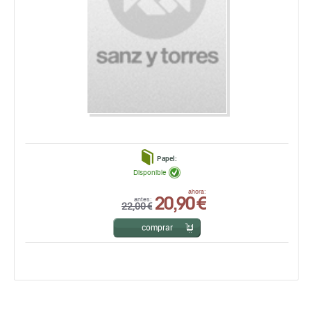
Papel:
Disponible
20,90 €
ahora:
antes:
22,00 €
comprar