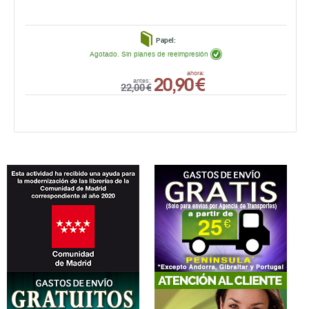
Papel:
Agotado. Sin planes de reeimpresión
20,90 €
ahora:
antes:
22,00 €