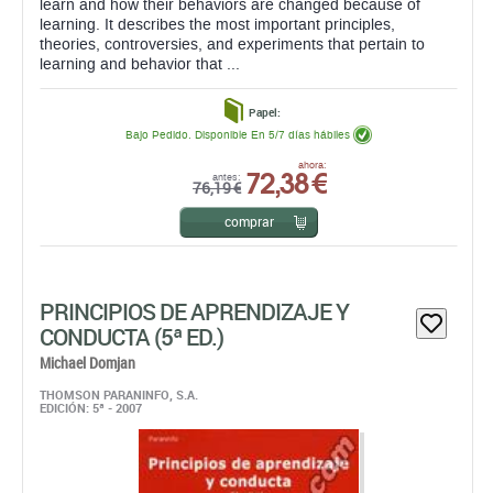
learn and how their behaviors are changed because of
learning. It describes the most important principles,
theories, controversies, and experiments that pertain to
learning and behavior that ...
Papel:
Bajo Pedido. Disponible En 5/7 días hábiles
72,38 €
ahora:
antes:
76,19 €
comprar
PRINCIPIOS DE APRENDIZAJE Y
CONDUCTA (5ª ED.)
Michael Domjan
THOMSON PARANINFO, S.A.
EDICIÓN: 5ª - 2007