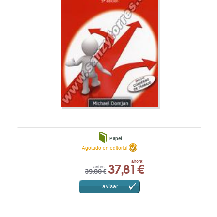
Papel:
Agotado en editorial
37,81 €
ahora:
antes:
39,80 €
avisar