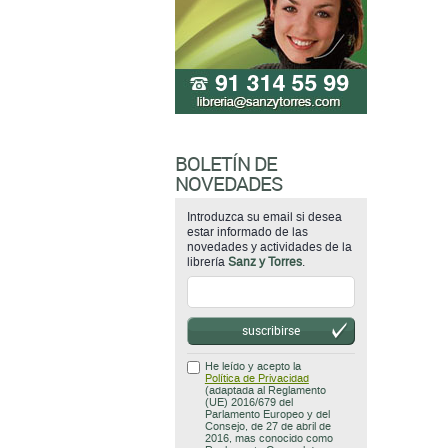
BOLETÍN DE
NOVEDADES
Introduzca su email si desea
estar informado de las
novedades y actividades de la
librería
Sanz y Torres
.
suscribirse
He leído y acepto la
Política de Privacidad
(adaptada al Reglamento
(UE) 2016/679 del
Parlamento Europeo y del
Consejo, de 27 de abril de
2016, mas conocido como