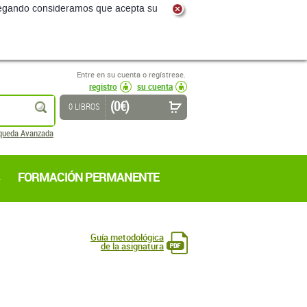
navegando consideramos que acepta su
Entre en su cuenta o regístrese.
registro
su cuenta
(0 €)
buscar
0 LIBROS
queda Avanzada
FORMACIÓN PERMANENTE
Guía metodológica
de la asignatura