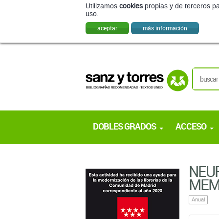
Utilizamos
cookies
propias y de terceros pa
uso.
aceptar
más información
DOBLES GRADOS
ACCESO
NEUR
MEMO
Anual