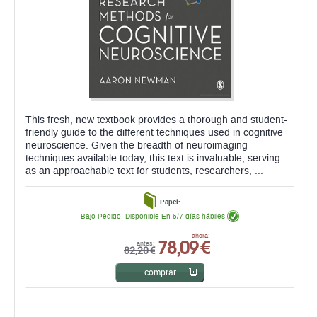
This fresh, new textbook provides a thorough and student-
friendly guide to the different techniques used in cognitive
neuroscience. Given the breadth of neuroimaging
techniques available today, this text is invaluable, serving
as an approachable text for students, researchers, ...
Papel:
Bajo Pedido. Disponible En 5/7 días hábiles
78,09 €
ahora:
antes:
82,20 €
comprar
TÉCNICAS NEUROCIENTÍFICAS APLICADAS
A LA SALUD
Iván Padrón González,
Alberto Domínguez Martínez,
José Luis González Mora