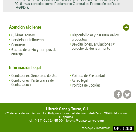
Quiénes somos
Disponibilidad y garantía de los
productos
Servicio a Bibliotecas
Devoluciones, anulaciones y
Contacto
derecho de desistimiento
Gastos de envío y tiempos de
entrega
Información Legal
Condiciones Generales de Uso
Política de Privacidad
Condiciones Particulares de
Aviso legal
Contratación
Política de Cookies
Librería Sanz y Torres, S.L.
C/ Vereda de los Barros, 17. Polígono Industrial Ventorro del Cano. 28925 Alcorcón
(España)
tel.: (+34) 91 314 55 99 ·
libreria@sanzytorres.com
Hospedaje y Desarrollo: