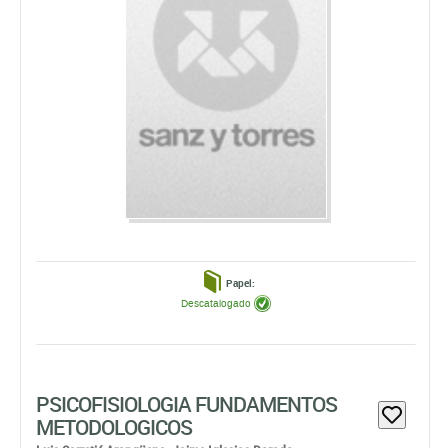
Papel:
Descatalogado
PSICOFISIOLOGIA FUNDAMENTOS
METODOLOGICOS
Luis Carretié Arangüena,
Jaime Iglesias Dorado
EDICIONES PIRÁMIDE, S.A.
EDICIÓN: 1ª - 1997