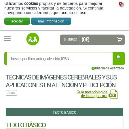
(0 €)
0 LIBROS
Búsqueda Avanzada
TÉCNICAS DE IMÁGENES CEREBRALES Y SUS
APLICACIONES EN ATENCIÓN Y PERCEPCIÓN
Guía metodológica
Anual
de la asignatura
TEXTO BÁSICO
TEXTO BÁSICO
MEG-EEG PRIMER
Riitta Hari,
Aina Puce
OXFORD UNIVERSITY PRESS UK
EDICIÓN: 2ª - 2023