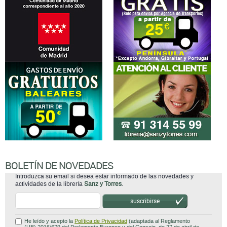
BOLETÍN DE NOVEDADES
Introduzca su email si desea estar informado de las novedades y
actividades de la librería
Sanz y Torres
.
suscribirse
He leído y acepto la
Política de Privacidad
(adaptada al Reglamento
(UE) 2016/679 del Parlamento Europeo y del Consejo, de 27 de abril de
2016, mas conocido como Reglamento General de Protección de Datos
(RGPD)).
Atención al cliente