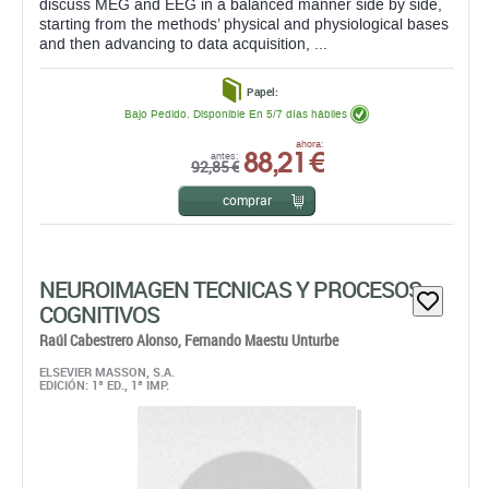
Bajo Pedido. Disponible En 5/7 días hábiles
88,21 €
ahora:
antes:
92,85 €
comprar
NEUROIMAGEN TECNICAS Y PROCESOS
COGNITIVOS
Raúl Cabestrero Alonso,
Fernando Maestu Unturbe
ELSEVIER MASSON, S.A.
EDICIÓN: 1ª ED., 1ª IMP.