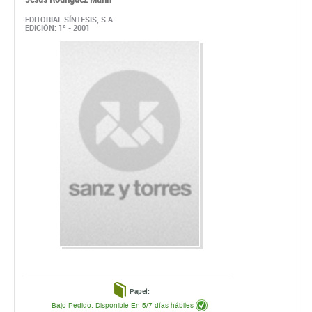
Papel:
Bajo Pedido. Disponible En 5/7 días hábiles
26,60 €
ahora:
antes:
28,00 €