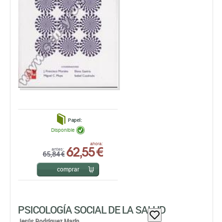
Papel:
Disponible
62,55 €
ahora:
antes:
65,84 €
comprar
PSICOLOGÍA SOCIAL DE LA SALUD
Jesús Rodríguez Marín
EDITORIAL SÍNTESIS, S.A.
EDICIÓN: 1ª - 2001