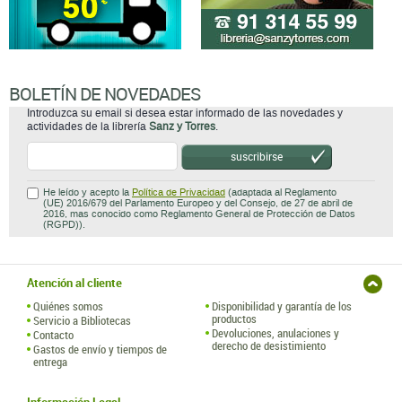
BOLETÍN DE NOVEDADES
Introduzca su email si desea estar informado de las novedades y
actividades de la librería
Sanz y Torres
.
suscribirse
He leído y acepto la
Política de Privacidad
(adaptada al Reglamento
(UE) 2016/679 del Parlamento Europeo y del Consejo, de 27 de abril de
2016, mas conocido como Reglamento General de Protección de Datos
(RGPD)).
Atención al cliente
Quiénes somos
Disponibilidad y garantía de los
productos
Servicio a Bibliotecas
Devoluciones, anulaciones y
Contacto
derecho de desistimiento
Gastos de envío y tiempos de
entrega
Información Legal
Condiciones Generales de Uso
Política de Privacidad
Condiciones Particulares de
Aviso legal