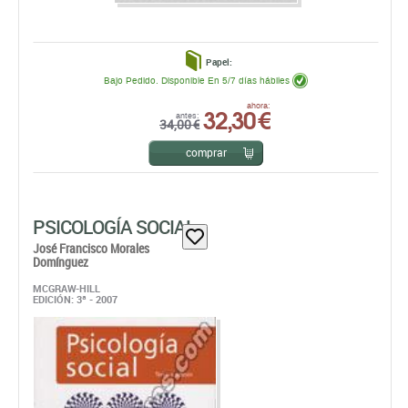
Papel:
Bajo Pedido. Disponible En 5/7 días hábiles
32,30 €
ahora:
antes:
34,00 €
comprar
PSICOLOGÍA SOCIAL
José Francisco Morales
Domínguez
MCGRAW-HILL
EDICIÓN: 3ª - 2007