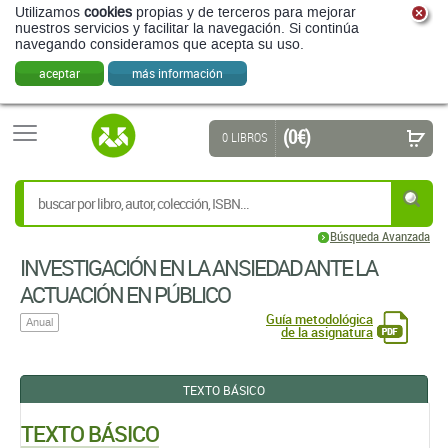
Utilizamos
cookies
propias y de terceros para mejorar
nuestros servicios y facilitar la navegación. Si continúa
navegando consideramos que acepta su uso.
aceptar
más información
(0 €)
0 LIBROS
Búsqueda Avanzada
INVESTIGACIÓN EN LA ANSIEDAD ANTE LA
ACTUACIÓN EN PÚBLICO
Guía metodológica
Anual
de la asignatura
TEXTO BÁSICO
TEXTO BÁSICO