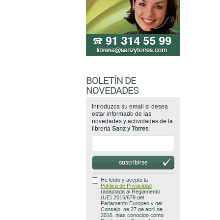
BOLETÍN DE
NOVEDADES
Introduzca su email si desea
estar informado de las
novedades y actividades de la
librería
Sanz y Torres
.
suscribirse
He leído y acepto la
Política de Privacidad
(adaptada al Reglamento
(UE) 2016/679 del
Parlamento Europeo y del
Consejo, de 27 de abril de
2016, mas conocido como