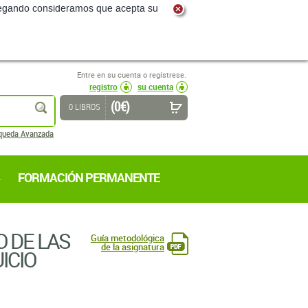
navegando consideramos que acepta su
Entre en su cuenta o regístrese.
registro
su cuenta
(0 €)
buscar
0 LIBROS
queda Avanzada
FORMACIÓN PERMANENTE
 DE LAS
Guía metodológica
de la asignatura
ICIO