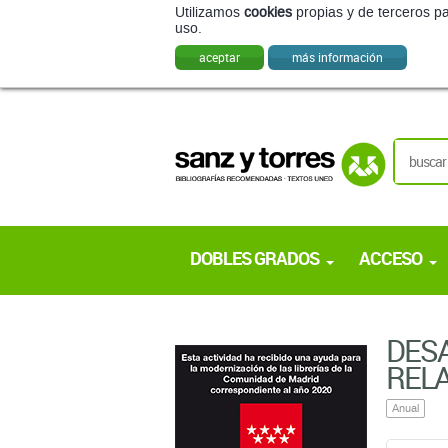
Utilizamos
cookies
propias y de terceros pa
uso.
aceptar
más información
DOBLES GRADOS
ACCESO
DESA
RELA
Anual