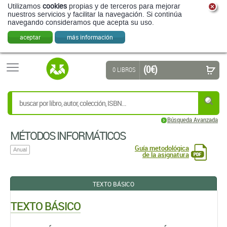
Utilizamos
cookies
propias y de terceros para mejorar
nuestros servicios y facilitar la navegación. Si continúa
navegando consideramos que acepta su uso.
aceptar
más información
(0 €)
0 LIBROS
Búsqueda Avanzada
MÉTODOS INFORMÁTICOS
Guía metodológica
Anual
de la asignatura
TEXTO BÁSICO
TEXTO BÁSICO