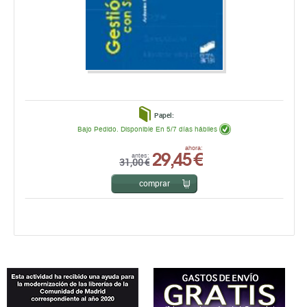
Papel:
Bajo Pedido. Disponible En 5/7 días hábiles
29,45 €
ahora:
antes:
31,00 €
comprar