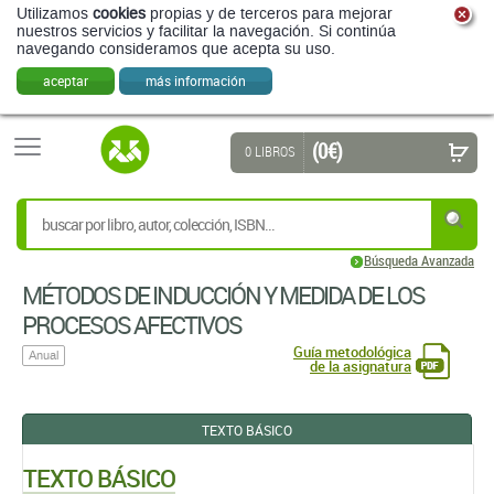
Utilizamos
cookies
propias y de terceros para mejorar
nuestros servicios y facilitar la navegación. Si continúa
navegando consideramos que acepta su uso.
aceptar
más información
(0 €)
0 LIBROS
Búsqueda Avanzada
MÉTODOS DE INDUCCIÓN Y MEDIDA DE LOS
PROCESOS AFECTIVOS
Guía metodológica
Anual
de la asignatura
TEXTO BÁSICO
TEXTO BÁSICO