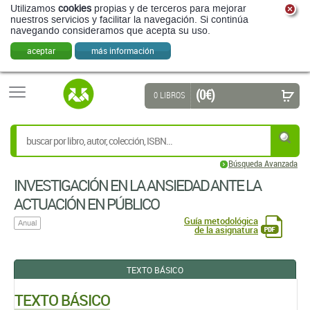
Utilizamos
cookies
propias y de terceros para mejorar
nuestros servicios y facilitar la navegación. Si continúa
navegando consideramos que acepta su uso.
aceptar
más información
(0 €)
0 LIBROS
Búsqueda Avanzada
INVESTIGACIÓN EN LA ANSIEDAD ANTE LA
ACTUACIÓN EN PÚBLICO
Guía metodológica
Anual
de la asignatura
TEXTO BÁSICO
TEXTO BÁSICO