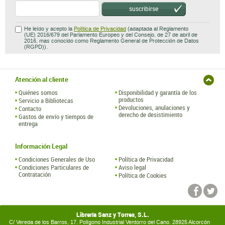
Atención al cliente
Quiénes somos
Disponibilidad y garantía de los
productos
Servicio a Bibliotecas
Devoluciones, anulaciones y
Contacto
derecho de desistimiento
Gastos de envío y tiempos de
entrega
Información Legal
Condiciones Generales de Uso
Política de Privacidad
Condiciones Particulares de
Aviso legal
Contratación
Política de Cookies
Librería Sanz y Torres, S.L.
C/ Vereda de los Barros, 17. Polígono Industrial Ventorro del Cano. 28925 Alcorcón
(España)
tel.: (+34) 91 314 55 99 ·
libreria@sanzytorres.com
Hospedaje y Desarrollo: