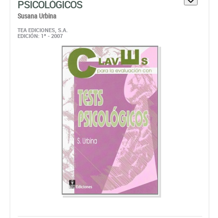
Papel:
Bajo Pedido. Disponible En 48/72 horas
41,99 €
ahora:
antes:
44,20 €