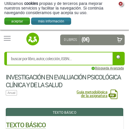
(0 €)
0 LIBROS
Búsqueda Avanzada
INVESTIGACIÓN EN EVALUACIÓN PSICOLÓGICA
CLÍNICA Y DE LA SALUD
Guía metodológica
Anual
de la asignatura
TEXTO BÁSICO
TEXTO BÁSICO
EVALUACIÓN CLÍNICA
DIAGNOSTICO FORMULACIÓN Y CONTRASTACIÓN DE LOS
TRASTORNOS PSICOLÓGICOS
Miguel Ángel Carrasco Ortiz,
Isabel María Ramírez