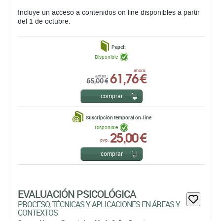
Disponible
61,76 €
ahora:
antes:
65,00 €
comprar
Suscripción temporal on-line
Disponible
25,00 €
pvp.
comprar
EVALUACIÓN PSICOLÓGICA
PROCESO, TÉCNICAS Y APLICACIONES EN ÁREAS Y
CONTEXTOS
Carmen Moreno Rosset,
Ana María Calles Donate,
Cristóbal M. Calvo Piernagorda,
José Manuel Rodríguez
González,
Félix Guillén Robles,
Isabel Calonge Romano,
Isabel María Ramírez Uclés,
MaríaGiovanna Caprara,
María Teresa Anguera,
Inmaculada Fuentes Durá,
José
María Martínez Selva,
Juán Pedro Sánchez Navarro,
Guillem Feixas Viaplana,
Jesús García-Martínez,