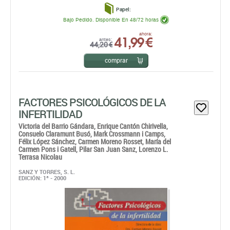
comprar
FACTORES PSICOLÓGICOS DE LA
INFERTILIDAD
Victoria del Barrio Gándara,
Enrique Cantón Chirivella,
Consuelo Claramunt Busó,
Mark Crossmann i Camps,
Félix López Sánchez,
Carmen Moreno Rosset,
María del
Carmen Pons i Gatell,
Pilar San Juan Sanz,
Lorenzo L.
Terrasa Nicolau
SANZ Y TORRES, S. L.
EDICIÓN: 1ª - 2000