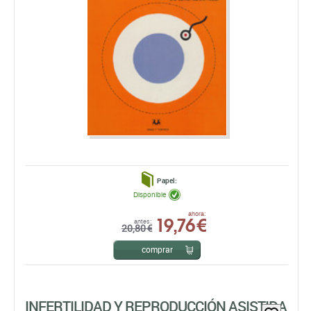
Papel:
Disponible
19,76 €
ahora:
antes:
20,80 €
comprar
INFERTILIDAD Y REPRODUCCIÓN ASISTIDA
Carmen Moreno Rosset
EDICIONES PIRÁMIDE, S.A.
EDICIÓN: 1ª -2009