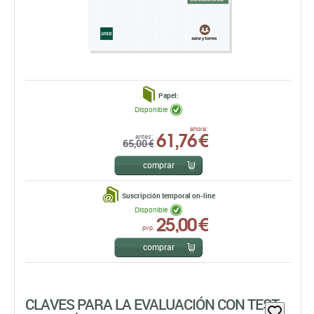
Papel:
Disponible
61,76 €
ahora:
antes:
65,00 €
comprar
Suscripción temporal on-line
Disponible
25,00 €
pvp.
comprar
CLAVES PARA LA EVALUACIÓN CON TEST
PSICOLÓGICOS
Susana Urbina
TEA EDICIONES, S.A.
EDICIÓN: 1ª - 2007