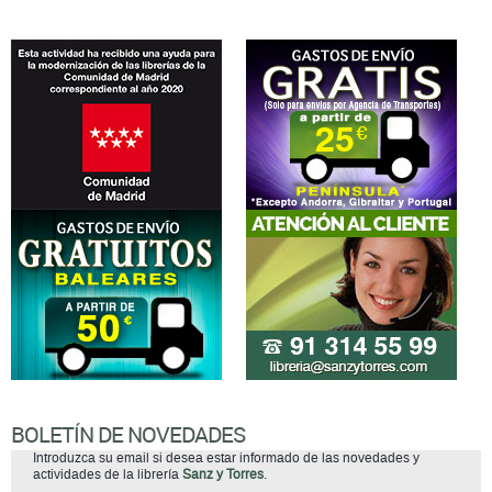
BOLETÍN DE NOVEDADES
Introduzca su email si desea estar informado de las novedades y
actividades de la librería
Sanz y Torres
.
suscribirse
He leído y acepto la
Política de Privacidad
(adaptada al Reglamento
(UE) 2016/679 del Parlamento Europeo y del Consejo, de 27 de abril de
2016, mas conocido como Reglamento General de Protección de Datos
(RGPD)).