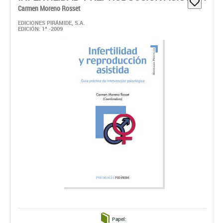
Papel:
Disponible
28,02 €
ahora:
antes:
29,50 €
comprar