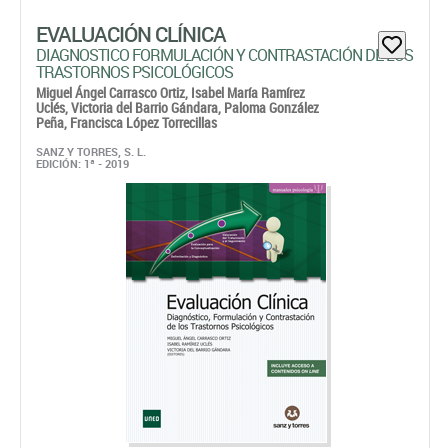
Uclés,
Victoria del Barrio Gándara,
Paloma González
Peña,
Francisca López Torrecillas
SANZ Y TORRES, S. L.
EDICIÓN: 1ª - 2019
Incluye un acceso a contenidos on line disponibles a partir
del 1 de octubre.
Papel: