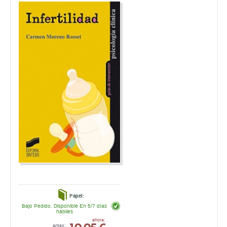
Papel:
Bajo Pedido. Disponible En 5/7 días
hábiles
19,95 €
ahora:
antes:
21,00 €
comprar