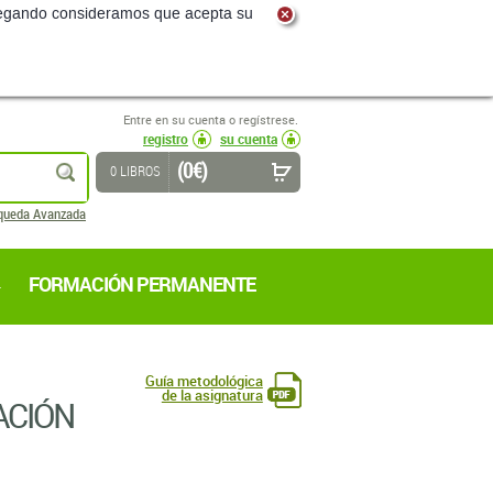
navegando consideramos que acepta su
Entre en su cuenta o regístrese.
registro
su cuenta
(0 €)
buscar
0 LIBROS
queda Avanzada
FORMACIÓN PERMANENTE
Guía metodológica
de la asignatura
ACIÓN