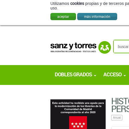
Utilizamos
cookies
propias y de terceros pa
uso.
aceptar
más información
DOBLES GRADOS
ACCESO
HIST
PERS
Anual