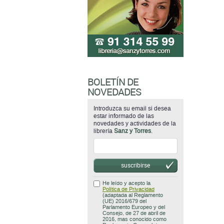
BOLETÍN DE
NOVEDADES
Introduzca su email si desea
estar informado de las
novedades y actividades de la
librería
Sanz y Torres
.
suscribirse
He leído y acepto la
Política de Privacidad
(adaptada al Reglamento
(UE) 2016/679 del
Parlamento Europeo y del
Consejo, de 27 de abril de
2016, mas conocido como