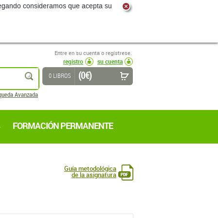
navegando consideramos que acepta su
Entre en su cuenta o regístrese.
registro
su cuenta
(0 €)
buscar
0 LIBROS
queda Avanzada
FORMACIÓN PERMANENTE
Guía metodológica
de la asignatura