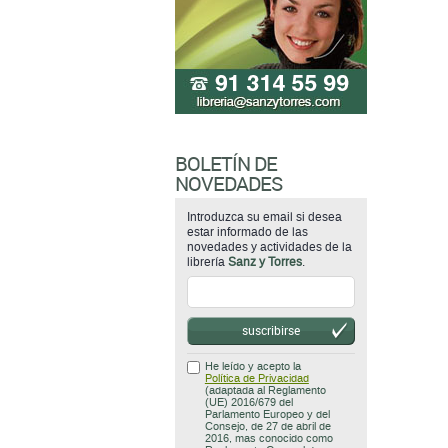
BOLETÍN DE
NOVEDADES
Introduzca su email si desea
estar informado de las
novedades y actividades de la
librería
Sanz y Torres
.
suscribirse
He leído y acepto la
Política de Privacidad
(adaptada al Reglamento
(UE) 2016/679 del
Parlamento Europeo y del
Consejo, de 27 de abril de
2016, mas conocido como