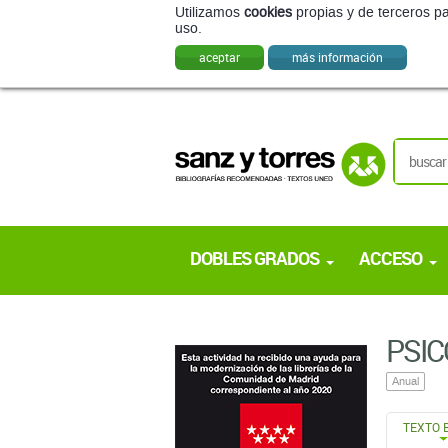
Utilizamos
cookies
propias y de terceros pa
uso.
aceptar
más información
DOBLES GRADOS
ACCESO
PSIC
Anual
TEXTO 