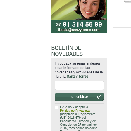
BOLETÍN DE
NOVEDADES
Introduzca su email si desea
estar informado de las
novedades y actividades de la
librería
Sanz y Torres
.
suscribirse
He leído y acepto la
Política de Privacidad
(adaptada al Reglamento
(UE) 2016/679 del
Parlamento Europeo y del
Consejo, de 27 de abril de
2016, mas conocido como