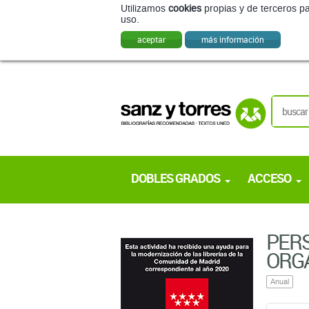
Utilizamos
cookies
propias y de terceros pa
uso.
aceptar
más información
DOBLES GRADOS
ACCESO
PERS
ORG
Anual