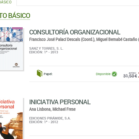
BÁSICO
TO BÁSICO
CONSULTORÍA ORGANIZACIONAL
Francisco José Palací Descals (Coord.),
Miguel Bernabé Castaño (
SANZ Y TORRES, S. L.
EDICIÓN: 1ª - 2013
antes:
Papel:
Disponible
31,50 €
INICIATIVA PERSONAL
Ana Lisbona,
Michael Frese
EDICIONES PIRÁMIDE, S.A.
EDICIÓN: 1ª - 2012