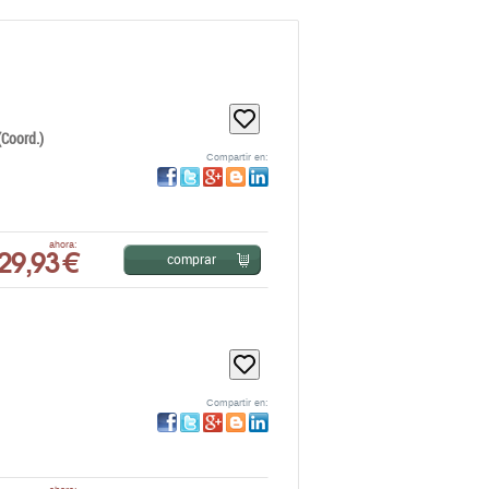
Coord.)
Compartir en:
29,93 €
ahora:
comprar
Compartir en: