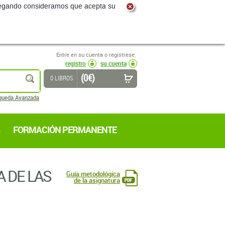
navegando consideramos que acepta su
Entre en su cuenta o regístrese.
registro
su cuenta
(0 €)
buscar
0 LIBROS
queda Avanzada
FORMACIÓN PERMANENTE
 DE LAS
Guía metodológica
de la asignatura