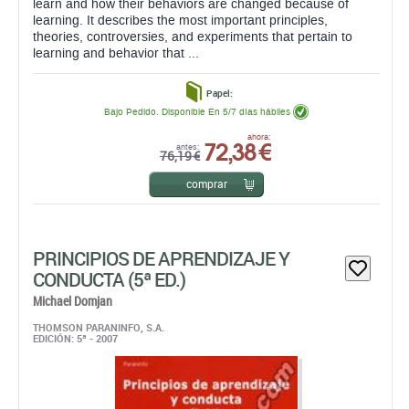
learn and how their behaviors are changed because of
learning. It describes the most important principles,
theories, controversies, and experiments that pertain to
learning and behavior that ...
Papel:
Bajo Pedido. Disponible En 5/7 días hábiles
72,38 €
ahora:
antes:
76,19 €
comprar
PRINCIPIOS DE APRENDIZAJE Y
CONDUCTA (5ª ED.)
Michael Domjan
THOMSON PARANINFO, S.A.
EDICIÓN: 5ª - 2007