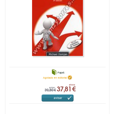
Papel:
Agotado en editorial
37,81 €
ahora:
antes:
39,80 €
avisar