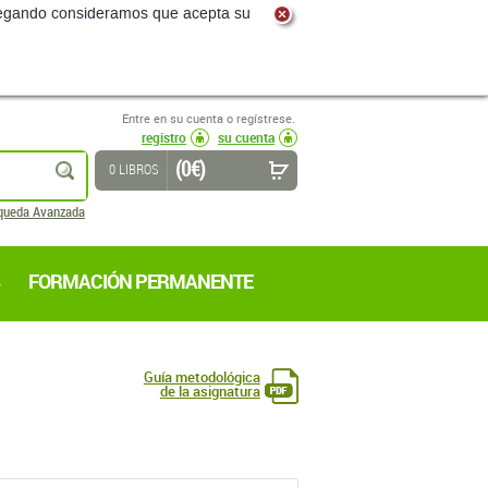
navegando consideramos que acepta su
Entre en su cuenta o regístrese.
registro
su cuenta
(0 €)
buscar
0 LIBROS
queda Avanzada
FORMACIÓN PERMANENTE
Guía metodológica
de la asignatura