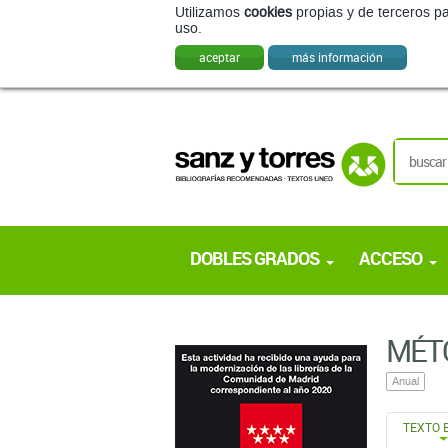
Utilizamos
cookies
propias y de terceros pa
uso.
aceptar
más información
DOBLES GRADOS
ACCESO
MÉT
Anual
TEXTO 