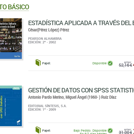
TO BÁSICO
ESTADÍSTICA APLICADA A TRAVÉS DEL 
César(Pérez López) Pérez
PEARSON ALHAMBRA
EDICIÓN: 2ª - 2002
antes:
Papel:
Disponible
52,16 €
GESTIÓN DE DATOS CON SPSS STATIST
Antonio Pardo Merino,
Miguel Ángel (1960- ) Ruiz Díaz
EDITORIAL SÍNTESIS, S.A.
EDICIÓN: 1ª - 2009
antes:
Papel:
Bajo Pedido. Disponible
31,00 €
En 5/7 días hábiles