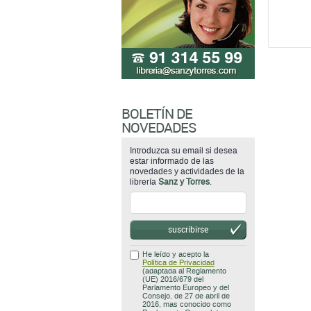
BOLETÍN DE
NOVEDADES
Introduzca su email si desea
estar informado de las
novedades y actividades de la
librería
Sanz y Torres
.
suscribirse
He leído y acepto la
Política de Privacidad
(adaptada al Reglamento
(UE) 2016/679 del
Parlamento Europeo y del
Consejo, de 27 de abril de
2016, mas conocido como