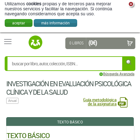
(0 €)
0 LIBROS
Búsqueda Avanzada
INVESTIGACIÓN EN EVALUACIÓN PSICOLÓGICA
CLÍNICA Y DE LA SALUD
Guía metodológica
Anual
de la asignatura
TEXTO BÁSICO
TEXTO BÁSICO
EVALUACIÓN CLÍNICA
DIAGNOSTICO FORMULACIÓN Y CONTRASTACIÓN DE LOS
TRASTORNOS PSICOLÓGICOS
Miguel Ángel Carrasco Ortiz,
Isabel María Ramírez