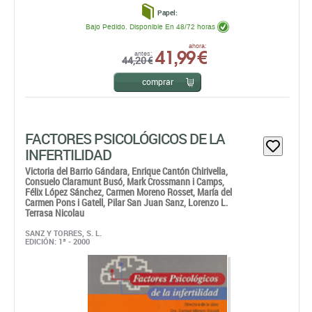
comprar
FACTORES PSICOLÓGICOS DE LA
INFERTILIDAD
Victoria del Barrio Gándara,
Enrique Cantón Chirivella,
Consuelo Claramunt Busó,
Mark Crossmann i Camps,
Félix López Sánchez,
Carmen Moreno Rosset,
María del
Carmen Pons i Gatell,
Pilar San Juan Sanz,
Lorenzo L.
Terrasa Nicolau
SANZ Y TORRES, S. L.
EDICIÓN: 1ª - 2000