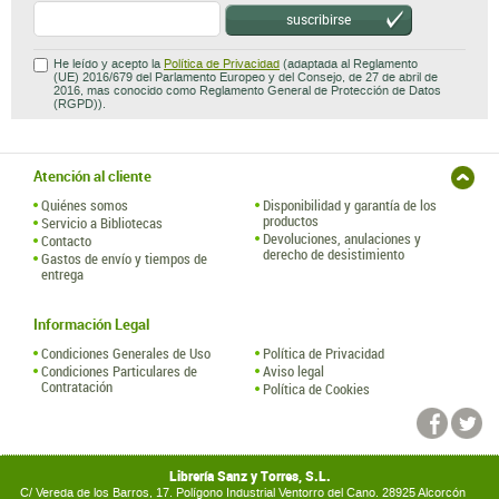
Atención al cliente
Quiénes somos
Disponibilidad y garantía de los
productos
Servicio a Bibliotecas
Devoluciones, anulaciones y
Contacto
derecho de desistimiento
Gastos de envío y tiempos de
entrega
Información Legal
Condiciones Generales de Uso
Política de Privacidad
Condiciones Particulares de
Aviso legal
Contratación
Política de Cookies
Librería Sanz y Torres, S.L.
C/ Vereda de los Barros, 17. Polígono Industrial Ventorro del Cano. 28925 Alcorcón
(España)
tel.: (+34) 91 314 55 99 ·
libreria@sanzytorres.com
Hospedaje y Desarrollo: