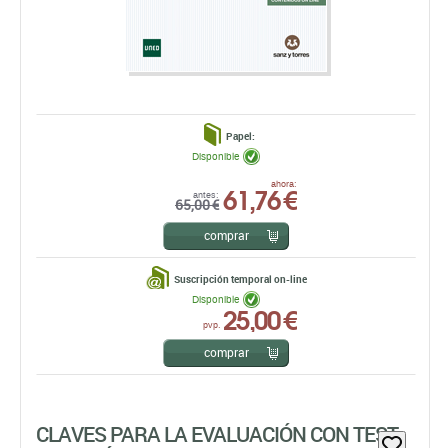
Papel:
Disponible
61,76 €
ahora:
antes:
65,00 €
comprar
Suscripción temporal on-line
Disponible
25,00 €
pvp.
comprar
CLAVES PARA LA EVALUACIÓN CON TEST
PSICOLÓGICOS
Susana Urbina
TEA EDICIONES, S.A.
EDICIÓN: 1ª - 2007