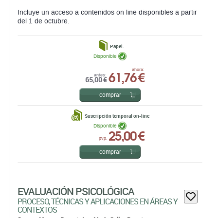
Disponible
61,76 €
ahora:
antes:
65,00 €
comprar
Suscripción temporal on-line
Disponible
25,00 €
pvp.
comprar
EVALUACIÓN PSICOLÓGICA
PROCESO, TÉCNICAS Y APLICACIONES EN ÁREAS Y
CONTEXTOS
Carmen Moreno Rosset,
Ana María Calles Donate,
Cristóbal M. Calvo Piernagorda,
José Manuel Rodríguez
González,
Félix Guillén Robles,
Isabel Calonge Romano,
Isabel María Ramírez Uclés,
MaríaGiovanna Caprara,
María Teresa Anguera,
Inmaculada Fuentes Durá,
José
María Martínez Selva,
Juán Pedro Sánchez Navarro,
Guillem Feixas Viaplana,
Jesús García-Martínez,