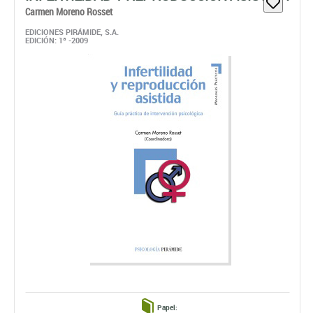
Papel:
Disponible
28,02 €
ahora:
antes:
29,50 €
comprar