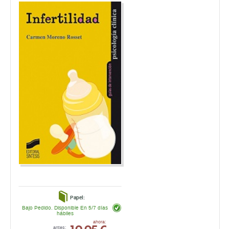
Papel:
Bajo Pedido. Disponible En 5/7 días
hábiles
19,95 €
ahora:
antes:
21,00 €
comprar