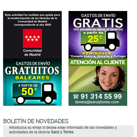
BOLETÍN DE NOVEDADES
Introduzca su email si desea estar informado de las novedades y
actividades de la librería
Sanz y Torres
.
suscribirse
He leído y acepto la
Política de Privacidad
(adaptada al Reglamento
(UE) 2016/679 del Parlamento Europeo y del Consejo, de 27 de abril de
2016, mas conocido como Reglamento General de Protección de Datos
(RGPD)).