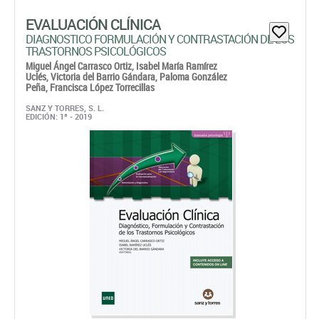
Uclés,
Victoria del Barrio Gándara,
Paloma González
Peña,
Francisca López Torrecillas
SANZ Y TORRES, S. L.
EDICIÓN: 1ª - 2019
Incluye un acceso a contenidos on line disponibles a partir
del 1 de octubre.
Papel: