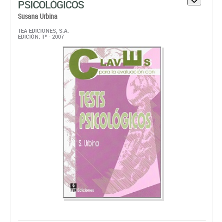
Papel:
Bajo Pedido. Disponible En 48/72 horas
41,99 €
ahora:
antes:
44,20 €