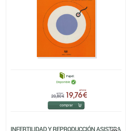
Papel:
Disponible
19,76 €
ahora:
antes:
20,80 €
comprar
INFERTILIDAD Y REPRODUCCIÓN ASISTIDA
Carmen Moreno Rosset
EDICIONES PIRÁMIDE, S.A.
EDICIÓN: 1ª -2009