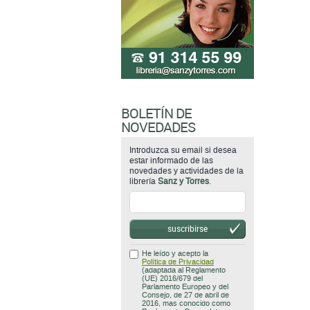
BOLETÍN DE
NOVEDADES
Introduzca su email si desea
estar informado de las
novedades y actividades de la
librería
Sanz y Torres
.
suscribirse
He leído y acepto la
Política de Privacidad
(adaptada al Reglamento
(UE) 2016/679 del
Parlamento Europeo y del
Consejo, de 27 de abril de
2016, mas conocido como