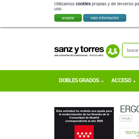
Utilizamos
cookies
propias y de terceros pa
uso.
aceptar
más información
DOBLES GRADOS
ACCESO
ERGO
Anual
TEXTO 