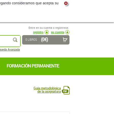
navegando consideramos que acepta su
Entre en su cuenta o regístrese.
registro
su cuenta
(0 €)
buscar
0 LIBROS
queda Avanzada
FORMACIÓN PERMANENTE
Guía metodológica
de la asignatura