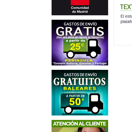
TEX
El est
plataf