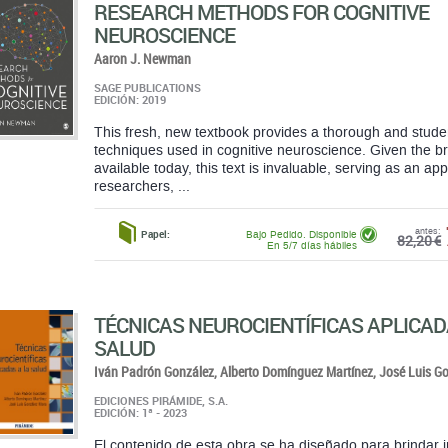
RESEARCH METHODS FOR COGNITIVE
NEUROSCIENCE
Aaron J. Newman
SAGE PUBLICATIONS
EDICIÓN: 2019
This fresh, new textbook provides a thorough and student
techniques used in cognitive neuroscience. Given the b
available today, this text is invaluable, serving as an ap
researchers, ...
antes:
Papel:
Bajo Pedido. Disponible
82,20 €
En 5/7 días hábiles
TÉCNICAS NEUROCIENTÍFICAS APLICAD
SALUD
Iván Padrón González,
Alberto Domínguez Martínez,
José Luis G
EDICIONES PIRÁMIDE, S.A.
EDICIÓN: 1ª - 2023
El contenido de esta obra se ha diseñado para brindar 