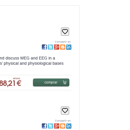
Compartir en:
 and discuss MEG and EEG in a
’ physical and physiological bases
88,21 €
ahora:
comprar
Compartir en: