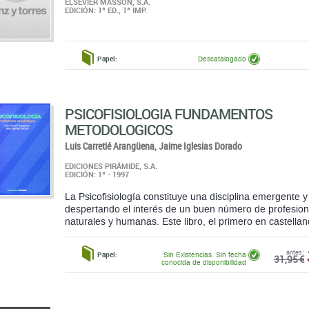
ELSEVIER MASSON, S.A.
EDICIÓN: 1ª ED., 1ª IMP.
Papel:
Descatalogado
PSICOFISIOLOGIA FUNDAMENTOS
METODOLOGICOS
Luis Carretié Arangüena,
Jaime Iglesias Dorado
EDICIONES PIRÁMIDE, S.A.
EDICIÓN: 1ª - 1997
La Psicofisiología constituye una disciplina emergente 
despertando el interés de un buen número de profesiona
naturales y humanas. Este libro, el primero en castellano
antes:
Papel:
Sin Existencias. Sin fecha
31,95 €
conocida de disponibilidad