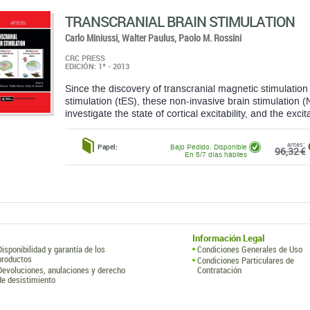
TRANSCRANIAL BRAIN STIMULATION
Carlo Miniussi,
Walter Paulus,
Paolo M. Rossini
CRC PRESS
EDICIÓN: 1ª - 2013
Since the discovery of transcranial magnetic stimulation
stimulation (tES), these non-invasive brain stimulation
investigate the state of cortical excitability, and the excitab
antes:
Papel:
Bajo Pedido. Disponible
96,32 €
En 5/7 días hábiles
Información Legal
Disponibilidad y garantía de los
Condiciones Generales de Uso
productos
Condiciones Particulares de
Devoluciones, anulaciones y derecho
Contratación
de desistimiento