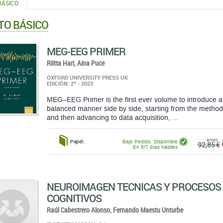
BÁSICO
TO BÁSICO
MEG-EEG PRIMER
Riitta Hari,
Aina Puce
OXFORD UNIVERSITY PRESS UK
EDICIÓN: 2ª - 2023
MEG–EEG Primer is the first ever volume to introduce
balanced manner side by side, starting from the methods
and then advancing to data acquisition, ...
antes:
Papel:
Bajo Pedido. Disponible
92,85 €
En 5/7 días hábiles
NEUROIMAGEN TECNICAS Y PROCESOS
COGNITIVOS
Raúl Cabestrero Alonso,
Fernando Maestu Unturbe