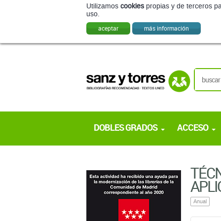
Utilizamos
cookies
propias y de terceros pa
uso.
aceptar
más información
DOBLES GRADOS
ACCESO
TÉCN
APLI
Anual