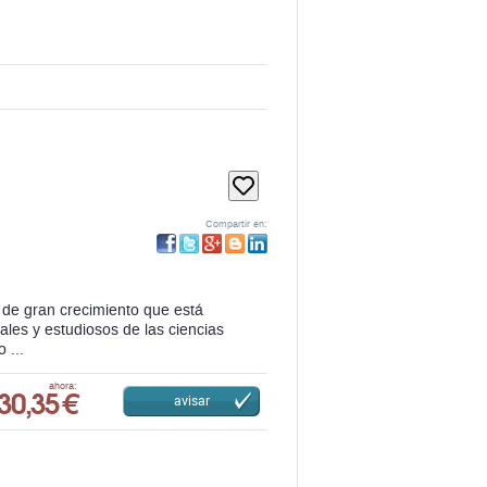
Compartir en:
y de gran crecimiento que está
les y estudiosos de las ciencias
 ...
30,35 €
ahora:
avisar