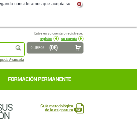
navegando consideramos que acepta su
Entre en su cuenta o regístrese.
registro
su cuenta
(0 €)
buscar
0 LIBROS
queda Avanzada
FORMACIÓN PERMANENTE
SUS
Guía metodológica
de la asignatura
IÓN