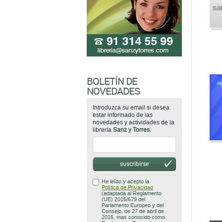
BOLETÍN DE
NOVEDADES
Introduzca su email si desea
estar informado de las
novedades y actividades de la
librería
Sanz y Torres
.
suscribirse
He leído y acepto la
Política de Privacidad
(adaptada al Reglamento
(UE) 2016/679 del
Parlamento Europeo y del
Consejo, de 27 de abril de
2016, mas conocido como