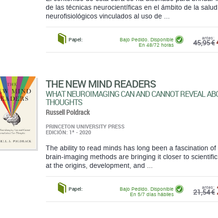
de las técnicas neurocientíficas en el ámbito de la sal
neurofisiológicos vinculados al uso de ...
antes:
Papel:
Bajo Pedido. Disponible
45,95 €
En 48/72 horas
THE NEW MIND READERS
WHAT NEUROIMAGING CAN AND CANNOT REVEAL AB
THOUGHTS
Russell Poldrack
PRINCETON UNIVERSITY PRESS
EDICIÓN: 1ª - 2020
The ability to read minds has long been a fascination of 
brain-imaging methods are bringing it closer to scientif
at the origins, development, and ...
antes:
Papel:
Bajo Pedido. Disponible
21,54 €
En 5/7 días hábiles