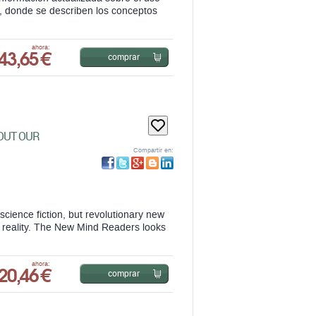
ud, donde se describen los conceptos
43,65 €
ahora:
comprar
OUT OUR
Compartir en:
science fiction, but revolutionary new
ic reality. The New Mind Readers looks
20,46 €
ahora:
comprar