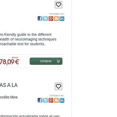
Compartir en:
-friendly guide to the different
readth of neuroimaging techniques
proachable text for students,
78,09 €
ahora:
comprar
AS A LA
Compartir en:
onzález Mora
información actualizada sobre el uso