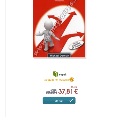
Papel:
Agotado en editorial
37,81 €
ahora:
antes:
39,80 €
avisar