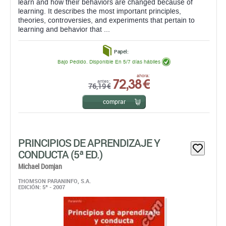
learn and how their behaviors are changed because of
learning. It describes the most important principles,
theories, controversies, and experiments that pertain to
learning and behavior that ...
Papel:
Bajo Pedido. Disponible En 5/7 días hábiles
72,38 €
ahora:
antes:
76,19 €
comprar
PRINCIPIOS DE APRENDIZAJE Y
CONDUCTA (5ª ED.)
Michael Domjan
THOMSON PARANINFO, S.A.
EDICIÓN: 5ª - 2007