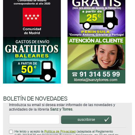
BOLETÍN DE NOVEDADES
Introduzca su email si desea estar informado de las novedades y
actividades de la librería
Sanz y Torres
.
suscribirse
He leído y acepto la
Política de Privacidad
(adaptada al Reglamento
(UE) 2016/679 del Parlamento Europeo y del Consejo, de 27 de abril de
2016, mas conocido como Reglamento General de Protección de Datos
(RGPD)).
Atención al cliente