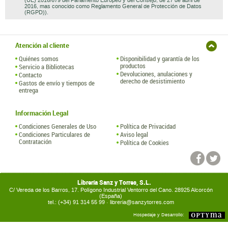
Quiénes somos
Disponibilidad y garantía de los
productos
Servicio a Bibliotecas
Devoluciones, anulaciones y
Contacto
derecho de desistimiento
Gastos de envío y tiempos de
entrega
Información Legal
Condiciones Generales de Uso
Política de Privacidad
Condiciones Particulares de
Aviso legal
Contratación
Política de Cookies
Librería Sanz y Torres, S.L.
C/ Vereda de los Barros, 17. Polígono Industrial Ventorro del Cano. 28925 Alcorcón
(España)
tel.: (+34) 91 314 55 99 ·
libreria@sanzytorres.com
Hospedaje y Desarrollo: