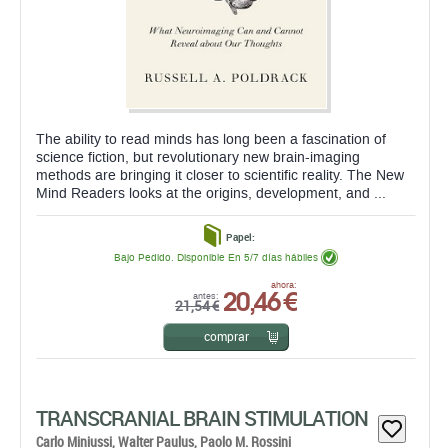
The ability to read minds has long been a fascination of
science fiction, but revolutionary new brain-imaging
methods are bringing it closer to scientific reality. The New
Mind Readers looks at the origins, development, and ...
Papel:
Bajo Pedido. Disponible En 5/7 días hábiles
20,46 €
ahora:
antes:
21,54 €
comprar
TRANSCRANIAL BRAIN STIMULATION
Carlo Miniussi,
Walter Paulus,
Paolo M. Rossini
CRC PRESS
EDICIÓN: 1ª - 2013