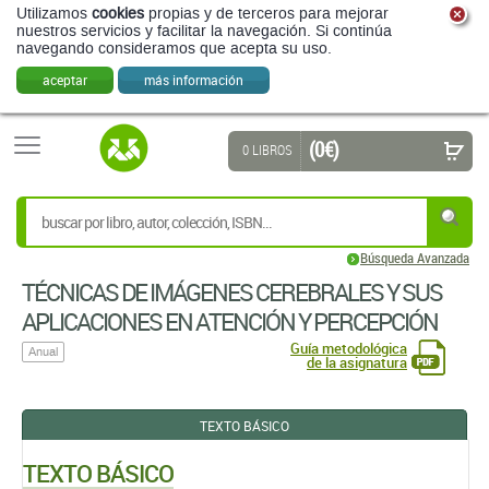
(0 €)
0 LIBROS
Búsqueda Avanzada
TÉCNICAS DE IMÁGENES CEREBRALES Y SUS
APLICACIONES EN ATENCIÓN Y PERCEPCIÓN
Guía metodológica
Anual
de la asignatura
TEXTO BÁSICO
TEXTO BÁSICO
MEG-EEG PRIMER
Riitta Hari,
Aina Puce
OXFORD UNIVERSITY PRESS UK
EDICIÓN: 2ª - 2023