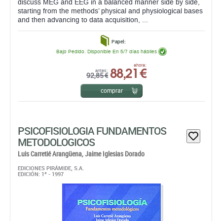
Bajo Pedido. Disponible En 5/7 días hábiles
88,21 €
ahora:
antes:
92,85 €
comprar
PSICOFISIOLOGIA FUNDAMENTOS
METODOLOGICOS
Luis Carretié Arangüena,
Jaime Iglesias Dorado
EDICIONES PIRÁMIDE, S.A.
EDICIÓN: 1ª - 1997