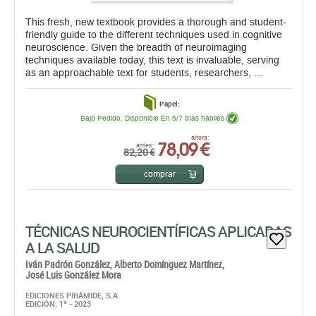
Papel:
Bajo Pedido. Disponible En 5/7 días hábiles
78,09 €
ahora:
antes:
82,20 €
comprar
TÉCNICAS NEUROCIENTÍFICAS APLICADAS
A LA SALUD
Iván Padrón González,
Alberto Domínguez Martínez,
José Luis González Mora
EDICIONES PIRÁMIDE, S.A.
EDICIÓN: 1ª - 2023