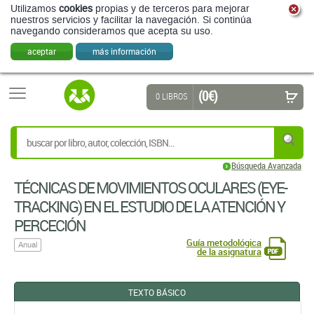
Utilizamos
cookies
propias y de terceros para mejorar
nuestros servicios y facilitar la navegación. Si continúa
navegando consideramos que acepta su uso.
aceptar
más información
(0 €)
0 LIBROS
Búsqueda Avanzada
TÉCNICAS DE MOVIMIENTOS OCULARES (EYE-
TRACKING) EN EL ESTUDIO DE LA ATENCIÓN Y
PERCECIÓN
Guía metodológica
Anual
de la asignatura
TEXTO BÁSICO