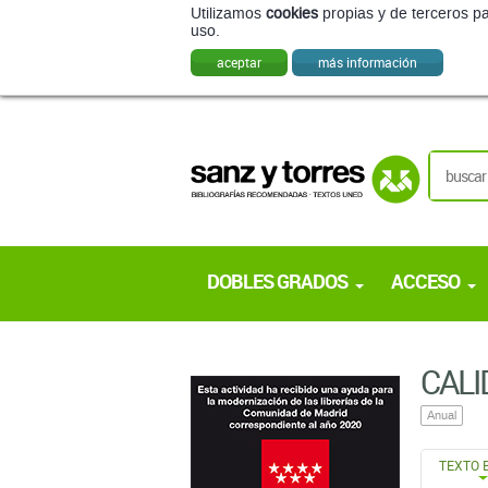
Utilizamos
cookies
propias y de terceros pa
uso.
aceptar
más información
DOBLES GRADOS
ACCESO
CALI
Anual
TEXTO 