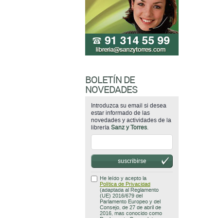
BOLETÍN DE
NOVEDADES
Introduzca su email si desea
estar informado de las
novedades y actividades de la
librería
Sanz y Torres
.
suscribirse
He leído y acepto la
Política de Privacidad
(adaptada al Reglamento
(UE) 2016/679 del
Parlamento Europeo y del
Consejo, de 27 de abril de
2016, mas conocido como