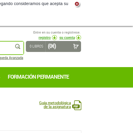
navegando consideramos que acepta su
Entre en su cuenta o regístrese.
registro
su cuenta
(0 €)
buscar
0 LIBROS
queda Avanzada
FORMACIÓN PERMANENTE
Guía metodológica
de la asignatura