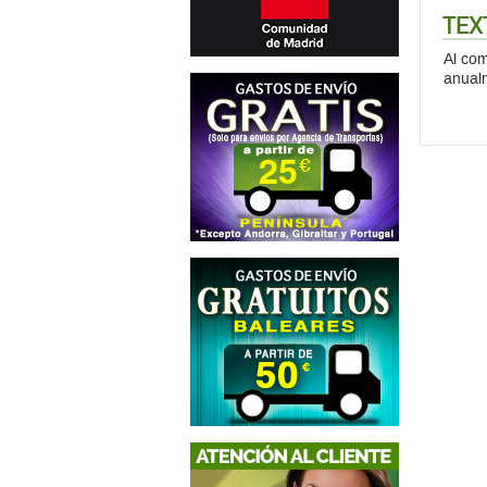
TEX
Al com
anual