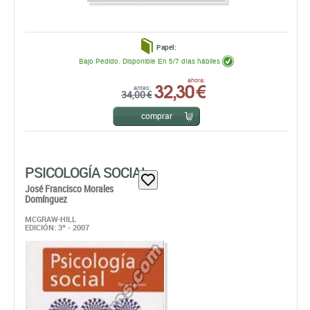
Papel:
Bajo Pedido. Disponible En 5/7 días hábiles
32,30 €
ahora:
antes:
34,00 €
comprar
PSICOLOGÍA SOCIAL
José Francisco Morales
Domínguez
MCGRAW-HILL
EDICIÓN: 3ª - 2007