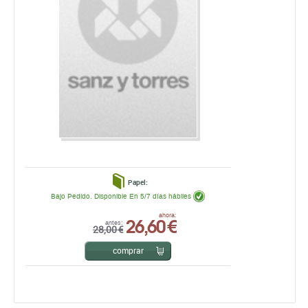
Papel:
Bajo Pedido. Disponible En 5/7 días hábiles
26,60 €
ahora:
antes:
28,00 €
comprar