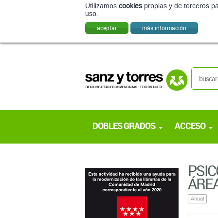
Utilizamos
cookies
propias y de terceros pa
uso.
aceptar
más información
DOBLES GRADOS
ACCESO
PSIC
ÁREA
Anual