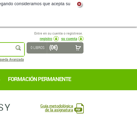
navegando consideramos que acepta su
Entre en su cuenta o regístrese.
registro
su cuenta
(0 €)
buscar
0 LIBROS
queda Avanzada
FORMACIÓN PERMANENTE
S Y
Guía metodológica
de la asignatura