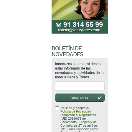
BOLETÍN DE
NOVEDADES
Introduzca su email si desea
estar informado de las
novedades y actividades de la
librería
Sanz y Torres
.
suscribirse
He leído y acepto la
Política de Privacidad
(adaptada al Reglamento
(UE) 2016/679 del
Parlamento Europeo y del
Consejo, de 27 de abril de
2016, mas conocido como