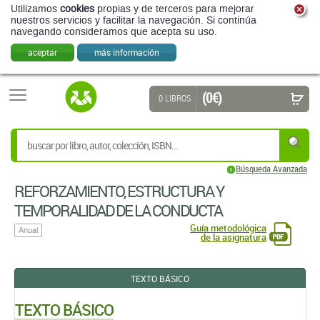
(0 €)
0 LIBROS
Búsqueda Avanzada
REFORZAMIENTO, ESTRUCTURA Y
TEMPORALIDAD DE LA CONDUCTA
Guía metodológica
Anual
de la asignatura
TEXTO BÁSICO
TEXTO BÁSICO
LEARNING AND BEHAVIOR
James E. Mazur,
Amy L. Odum
ROUTLEDGE
EDICIÓN: 9ª - 2023