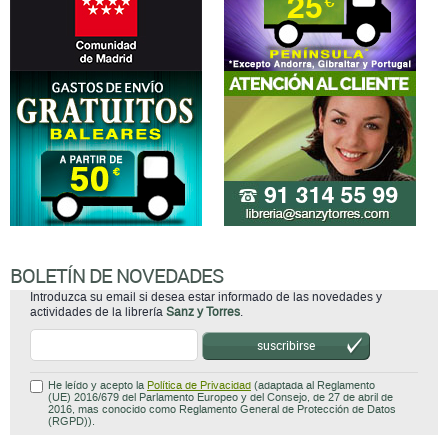
BOLETÍN DE NOVEDADES
Introduzca su email si desea estar informado de las novedades y
actividades de la librería
Sanz y Torres
.
suscribirse
He leído y acepto la
Política de Privacidad
(adaptada al Reglamento
(UE) 2016/679 del Parlamento Europeo y del Consejo, de 27 de abril de
2016, mas conocido como Reglamento General de Protección de Datos
(RGPD)).
Atención al cliente
Quiénes somos
Disponibilidad y garantía de los
productos
Servicio a Bibliotecas
Devoluciones, anulaciones y
Contacto