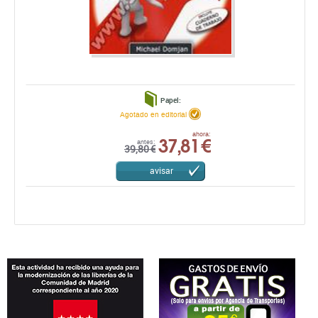
Papel:
Agotado en editorial
37,81 €
ahora:
antes:
39,80 €
avisar