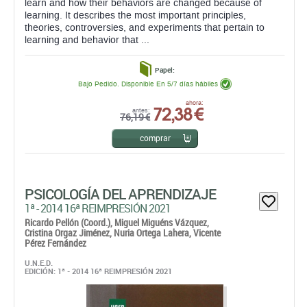
Bajo Pedido. Disponible En 5/7 días hábiles
72,38 €
ahora:
antes:
76,19 €
comprar
PSICOLOGÍA DEL APRENDIZAJE
1ª - 2014 16ª REIMPRESIÓN 2021
Ricardo Pellón (Coord.),
Miguel Miguéns Vázquez,
Cristina Orgaz Jiménez,
Nuria Ortega Lahera,
Vicente
Pérez Fernández
U.N.E.D.
EDICIÓN: 1ª - 2014 16ª REIMPRESIÓN 2021