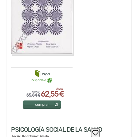
Papel:
Disponible
62,55 €
ahora:
antes:
65,84 €
comprar
PSICOLOGÍA SOCIAL DE LA SALUD
Jesús Rodríguez Marín