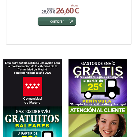
26,60 €
ahora:
antes:
28,00 €
comprar