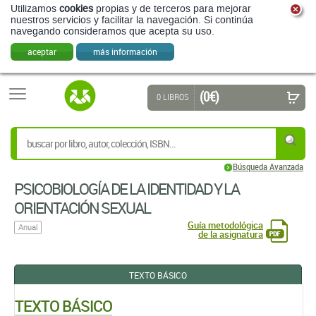
Utilizamos
cookies
propias y de terceros para mejorar
nuestros servicios y facilitar la navegación. Si continúa
navegando consideramos que acepta su uso.
aceptar
más información
(0 €)
0 LIBROS
Búsqueda Avanzada
PSICOBIOLOGÍA DE LA IDENTIDAD Y LA
ORIENTACIÓN SEXUAL
Guía metodológica
Anual
de la asignatura
TEXTO BÁSICO
TEXTO BÁSICO