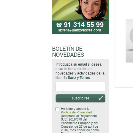
BOLETÍN DE
NOVEDADES
Introduzca su email si desea
estar informado de las
novedades y actividades de la
librería
Sanz y Torres
.
suscribirse
He leído y acepto la
Política de Privacidad
(adaptada al Reglamento
(UE) 2016/679 del
Parlamento Europeo y del
Consejo, de 27 de abril de
2016, mas conocido como