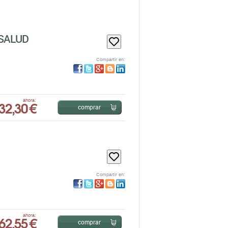
 SALUD
Compartir en:
32,30 €
ahora:
comprar
Compartir en:
62,55 €
ahora:
comprar