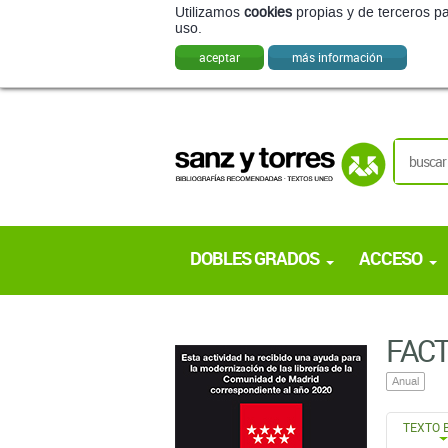
Utilizamos
cookies
propias y de terceros pa
uso.
aceptar
más información
DOBLES GRADOS
ACCESO
FACT
Anual
TEXTO 