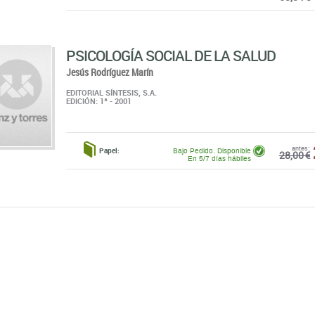
PSICOLOGÍA SOCIAL DE LA SALUD
Jesús Rodríguez Marín
EDITORIAL SÍNTESIS, S.A.
EDICIÓN: 1ª - 2001
antes:
Papel:
Bajo Pedido. Disponible
28,00 €
En 5/7 días hábiles