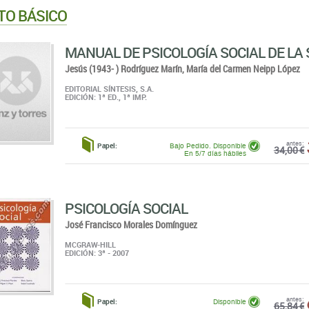
TO BÁSICO
MANUAL DE PSICOLOGÍA SOCIAL DE LA
Jesús (1943- ) Rodríguez Marín,
María del Carmen Neipp López
EDITORIAL SÍNTESIS, S.A.
EDICIÓN: 1ª ED., 1ª IMP.
antes:
Papel:
Bajo Pedido. Disponible
34,00 €
En 5/7 días hábiles
PSICOLOGÍA SOCIAL
José Francisco Morales Domínguez
MCGRAW-HILL
EDICIÓN: 3ª - 2007
antes:
Papel:
Disponible
65,84 €