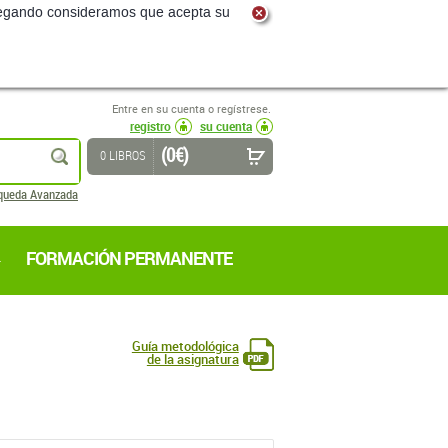
navegando consideramos que acepta su
Entre en su cuenta o regístrese.
registro
su cuenta
(0 €)
buscar
0 LIBROS
queda Avanzada
FORMACIÓN PERMANENTE
Guía metodológica
de la asignatura