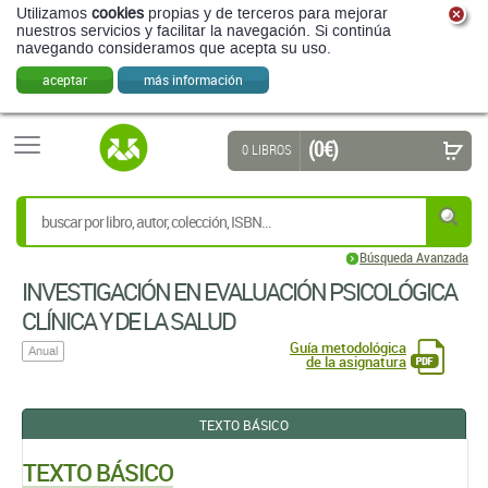
(0 €)
0 LIBROS
Búsqueda Avanzada
INVESTIGACIÓN EN EVALUACIÓN PSICOLÓGICA
CLÍNICA Y DE LA SALUD
Guía metodológica
Anual
de la asignatura
TEXTO BÁSICO
TEXTO BÁSICO
EVALUACIÓN CLÍNICA
DIAGNOSTICO FORMULACIÓN Y CONTRASTACIÓN DE LOS
TRASTORNOS PSICOLÓGICOS
Miguel Ángel Carrasco Ortiz,
Isabel María Ramírez