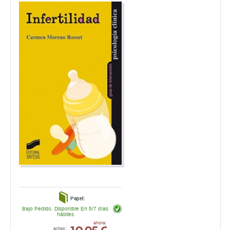
Papel:
Bajo Pedido. Disponible En 5/7 días
hábiles
19,95 €
ahora:
antes:
21,00 €
comprar