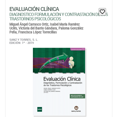
Uclés,
Victoria del Barrio Gándara,
Paloma González
Peña,
Francisca López Torrecillas
SANZ Y TORRES, S. L.
EDICIÓN: 1ª - 2019
Incluye un acceso a contenidos on line disponibles a partir
del 1 de octubre.
Papel: