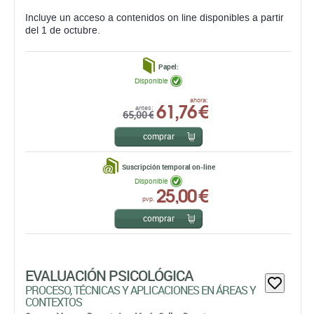
Disponible
61,76 €
ahora:
antes:
65,00 €
comprar
Suscripción temporal on-line
Disponible
25,00 €
pvp.
comprar
EVALUACIÓN PSICOLÓGICA
PROCESO, TÉCNICAS Y APLICACIONES EN ÁREAS Y
CONTEXTOS
Carmen Moreno Rosset,
Ana María Calles Donate,
Cristóbal M. Calvo Piernagorda,
José Manuel Rodríguez
González,
Félix Guillén Robles,
Isabel Calonge Romano,
Isabel María Ramírez Uclés,
MaríaGiovanna Caprara,
María Teresa Anguera,
Inmaculada Fuentes Durá,
José
María Martínez Selva,
Juán Pedro Sánchez Navarro,
Guillem Feixas Viaplana,
Jesús García-Martínez,