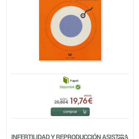
Papel:
Disponible
19,76 €
ahora:
antes:
20,80 €
comprar
INFERTILIDAD Y REPRODUCCIÓN ASISTIDA
Carmen Moreno Rosset
EDICIONES PIRÁMIDE, S.A.
EDICIÓN: 1ª -2009