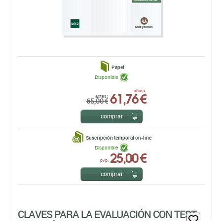
Papel:
Disponible
61,76 €
ahora:
antes:
65,00 €
comprar
Suscripción temporal on-line
Disponible
25,00 €
pvp.
comprar
CLAVES PARA LA EVALUACIÓN CON TEST
PSICOLÓGICOS
Susana Urbina
TEA EDICIONES, S.A.
EDICIÓN: 1ª - 2007