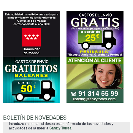
BOLETÍN DE NOVEDADES
Introduzca su email si desea estar informado de las novedades y
actividades de la librería
Sanz y Torres
.
suscribirse
He leído y acepto la
Política de Privacidad
(adaptada al Reglamento
(UE) 2016/679 del Parlamento Europeo y del Consejo, de 27 de abril de
2016, mas conocido como Reglamento General de Protección de Datos
(RGPD)).