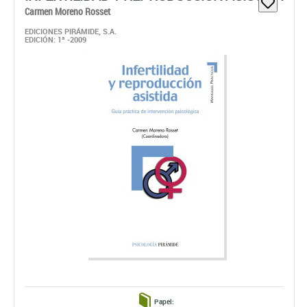
Papel:
Disponible
28,02 €
ahora:
antes:
29,50 €
comprar