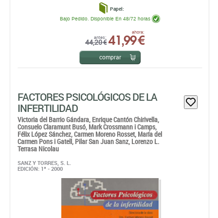
comprar
FACTORES PSICOLÓGICOS DE LA
INFERTILIDAD
Victoria del Barrio Gándara,
Enrique Cantón Chirivella,
Consuelo Claramunt Busó,
Mark Crossmann i Camps,
Félix López Sánchez,
Carmen Moreno Rosset,
María del
Carmen Pons i Gatell,
Pilar San Juan Sanz,
Lorenzo L.
Terrasa Nicolau
SANZ Y TORRES, S. L.
EDICIÓN: 1ª - 2000