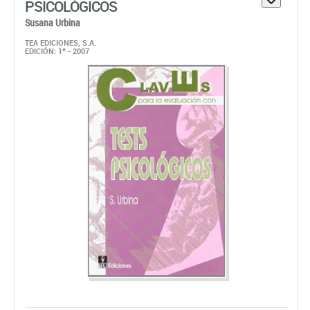
Papel:
Bajo Pedido. Disponible En 48/72 horas
41,99 €
ahora:
antes:
44,20 €