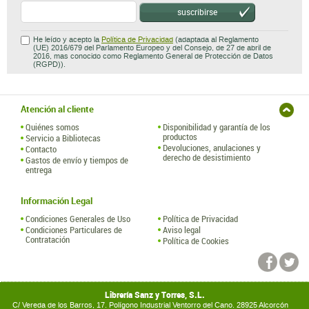
Atención al cliente
Quiénes somos
Disponibilidad y garantía de los
productos
Servicio a Bibliotecas
Devoluciones, anulaciones y
Contacto
derecho de desistimiento
Gastos de envío y tiempos de
entrega
Información Legal
Condiciones Generales de Uso
Política de Privacidad
Condiciones Particulares de
Aviso legal
Contratación
Política de Cookies
Librería Sanz y Torres, S.L.
C/ Vereda de los Barros, 17. Polígono Industrial Ventorro del Cano. 28925 Alcorcón
(España)
tel.: (+34) 91 314 55 99 ·
libreria@sanzytorres.com
Hospedaje y Desarrollo: