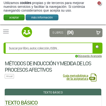
Utilizamos
cookies
propias y de terceros para mejorar
nuestros servicios y facilitar la navegación. Si continúa
navegando consideramos que acepta su uso.
aceptar
más información
(0 €)
0 LIBROS
Búsqueda Avanzada
MÉTODOS DE INDUCCIÓN Y MEDIDA DE LOS
PROCESOS AFECTIVOS
Guía metodológica
Anual
de la asignatura
TEXTO BÁSICO
TEXTO BÁSICO